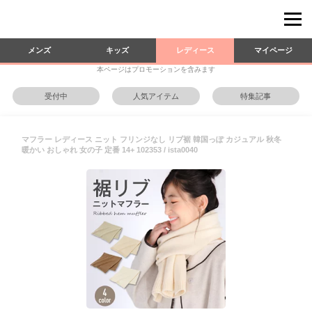
メンズ
キッズ
レディース
マイページ
本ページはプロモーションを含みます
受付中
人気アイテム
特集記事
マフラー レディース ニット フリンジなし リブ裾 韓国っぽ カジュアル 秋冬
暖かい おしゃれ 女の子 定番 14+ 102353 / ista0040