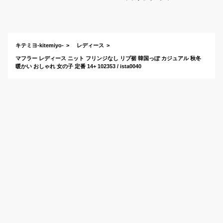
など流行りデザイン
のかわいいマフラー
のおすすめは？
キテミヨ-kitemiyo-
レディース
マフラー レディース ニット フリンジなし リブ裾 韓国っぽ カジュアル 秋冬
暖かい おしゃれ 女の子 定番 14+ 102353 / ista0040