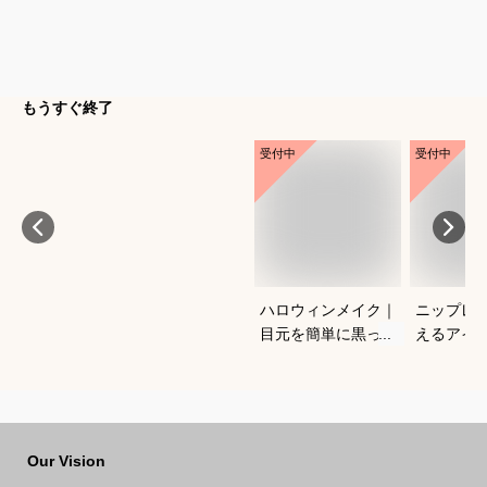
もうすぐ終了
受付中
受付中
ハロウィンメイク｜
ニップレ
目元を簡単に黒っぽ
えるアイ
くできるアイシャド
すめを教
ウ！ブラックメイク
い。
のおすすめは？
Our Vision