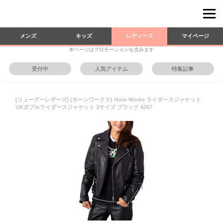
メンズ
キッズ
レディース
マイページ
本ページはプロモーションを含みます
受付中
人気アイテム
特集記事
[リューグーレザーズ] (ホーンワークス) Horn Works ライダースジャケット
UKダブルライダースジャケット 3サイズ ブラック 4267