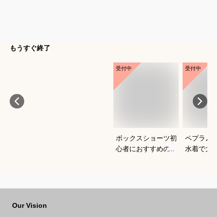
もうすぐ終了
受付中
受付中
ボックスショーツ初
ペプラム
心者におすすめの人
水着で大
気モデルを教えてく
えるおす
ださい
てくださ
Our Vision