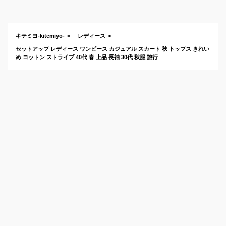
おすすめは？
キテミヨ-kitemiyo-
レディース
セットアップ レディース ワンピース カジュアル スカート 秋 トップス きれい
め コットン ストライプ 40代 春 上品 長袖 30代 秋服 旅行