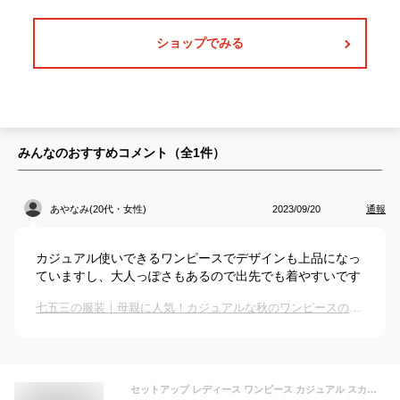
ショップでみる
みんなのおすすめコメント（全
1
件）
あやなみ(20代・女性)
2023/09/20
通報
カジュアル使いできるワンピースでデザインも上品になっ
ていますし、大人っぽさもあるので出先でも着やすいです
七五三の服装｜母親に人気！カジュアルな秋のワンピースのおすすめは？
セットアップ レディース ワンピース カジュアル スカート 秋 トップス きれいめ コットン ストライプ 40代 春 上品 長袖 30代 秋服 旅行