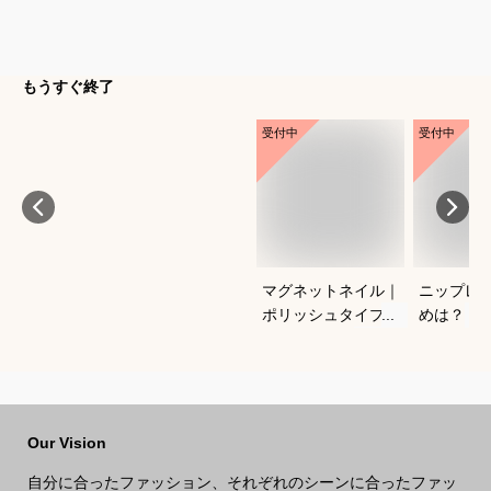
もうすぐ終了
受付中
受付中
マグネットネイル｜
ニップレ
ポリッシュタイプで
めは？
おすすめは？
Our Vision
自分に合ったファッション、それぞれのシーンに合ったファッ