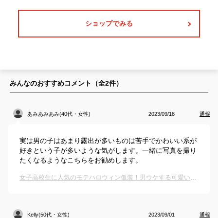
ショップでみる
みんなのおすすめコメント（全
2
件）
あみあみあみ(40代・女性)
2023/09/18
通報
実は男の子はあまり露出が多いものは苦手でかわいい系が
好きという子が多いような気がします。一緒に写真を撮り
たくなるようなこちらをお勧めします。
女子高校生に人気のモテハロウィン仮装！男ウケする可愛いコスプレのおすすめは？
Kelly(50代・女性)
2023/09/01
通報