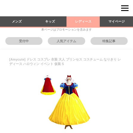
メンズ
キッズ
レディース
マイページ
本ページはプロモーションを含みます
受付中
人気アイテム
特集記事
[Amycute] ドレス コスプレ 衣装 大人 プリンセス コスチューム なりきり レ
ディース ハロウィン イベント 仮装 S