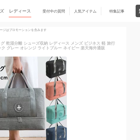
ズ
レディース
受付中の質問
人気アイテム
特集記事
ージはプロモーションを含みます
グ 乾湿分離 シューズ収納 レディース メンズ ビジネス 軽 旅行
ック グレー オレンジ ライトブルー ネイビー 楽天海外通販