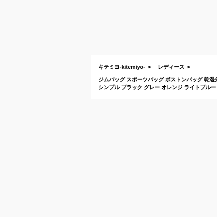
キテミヨ-kitemiyo-
レディース
ジムバッグ スポーツバッグ ボストンバッグ 乾湿分
シンプル ブラック グレー オレンジ ライトブルー