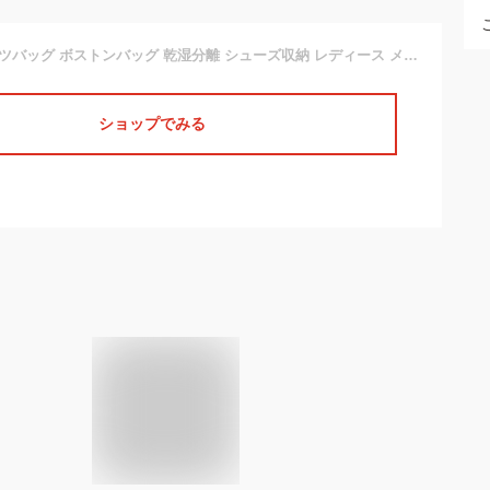
ジムバッグ スポーツバッグ ボストンバッグ 乾湿分離 シューズ収納 レディース メンズ ビジネス 軽 旅行 スポーツ ジム 水泳 シンプル ブラック グレー オレンジ ライトブルー ネイビー 楽天海外通販
ショップでみる