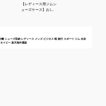
【レディース用ジムシ
ューズケース】おしゃ
れでコンパクトなおす
すめは？
離 シューズ収納 レディース メンズ ビジネス 軽 旅行 スポーツ ジム 水泳
 ネイビー 楽天海外通販