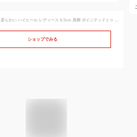
パンプス 痛くない 柔らかい ハイヒール レディース 6.5cm 美脚 ポインテッドトゥ スエード (kh-1600) シューズ 低反発 クッション やわらか オフィス ビジネス 秋冬 おしゃれ かわいい 軽量 軽い ヒール 冠婚葬祭 就職 就活 疲れにくい 【送料無料】【あす楽対応】
ショップでみる