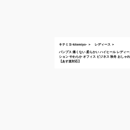
キテミヨ-kitemiyo-
レディース
パンプス 痛くない 柔らかい ハイヒール レディース 6
ション やわらか オフィス ビジネス 秋冬 おしゃれ
【あす楽対応】