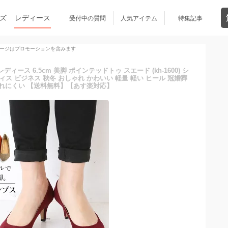
ズ
レディース
受付中の質問
人気アイテム
特集記事
ージはプロモーションを含みます
ース 6.5cm 美脚 ポインテッドトゥ スエード (kh-1600) シ
ィス ビジネス 秋冬 おしゃれ かわいい 軽量 軽い ヒール 冠婚葬
疲れにくい 【送料無料】【あす楽対応】