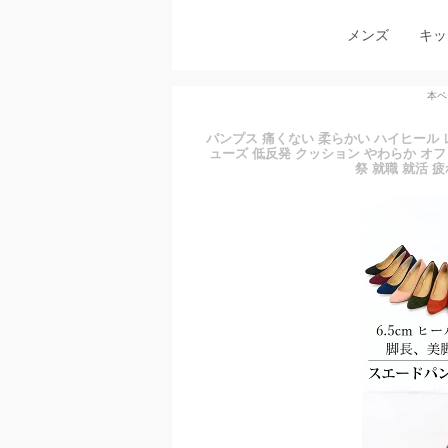
メンズ
キッ
本ペ
パンプス 痛くない 柔らかい ハイヒール レディ
ューズ 低反発 クッション やわらか オフ
祭 就職 就活 