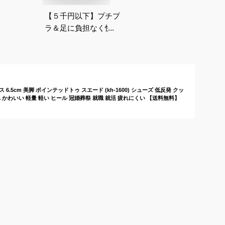
【５千円以下】プチプ
ラ＆足に負担なく快適
に歩けるハイヒール
は？
.5cm 美脚 ポインテッドトゥ スエード (kh-1600) シューズ 低反発 クッ
 かわいい 軽量 軽い ヒール 冠婚葬祭 就職 就活 疲れにくい 【送料無料】