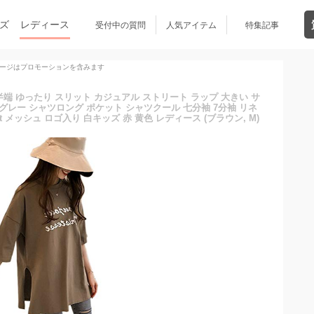
ズ
レディース
受付中の質問
人気アイテム
特集記事
ージはプロモーションを含みます
袖 半端 ゆったり スリット カジュアル ストリート ラップ 大きい サ
グレー シャツロング ポケット シャツクール 七分袖 7分袖 リネ
t メッシュ ロゴ入り 白キッズ 赤 黄色 レディース (ブラウン, M)