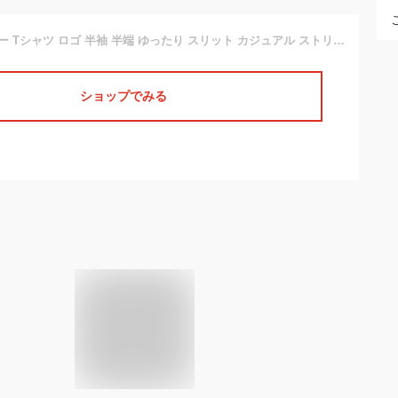
[ビッグ ラフ] カラー Tシャツ ロゴ 半袖 半端 ゆったり スリット カジュアル ストリート ラップ 大きい サイズ ブランド アメカジ アシンメトリー グレー シャツロング ポケット シャツクール 七分袖 7分袖 リネン 速乾 襟付 夏 形態安定 ノースリーブ gt メッシュ ロゴ入り 白キッズ 赤 黄色 レディース (ブラウン, M)
ショップでみる