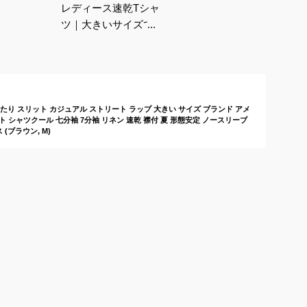
レディース速乾Tシャ
ツ｜大きいサイズでお
しゃれなドライTシャ
ツのおすすめは？
ゆったり スリット カジュアル ストリート ラップ 大きい サイズ ブランド アメ
 シャツクール 七分袖 7分袖 リネン 速乾 襟付 夏 形態安定 ノースリーブ
(ブラウン, M)