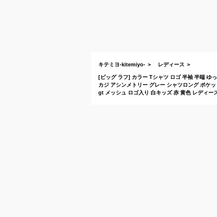
キテミヨ-kitemiyo-
レディース
[ビッグ ラフ] カラー Tシャツ ロゴ 半袖 半端 
カジ アシンメトリー グレー シャツロング ポケット
gt メッシュ ロゴ入り 白キッズ 赤 黄色 レディース 