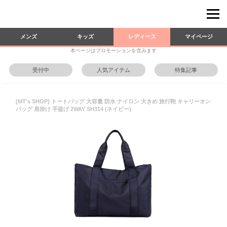
メンズ
キッズ
レディース
マイページ
本ページはプロモーションを含みます
受付中
人気アイテム
特集記事
[MT's SHOP] トートバッグ 大容量 防水 ナイロン 大きめ 旅行鞄 キャリーオン
バッグ 肩掛け 手提げ 2WAY SH314 (ネイビー)