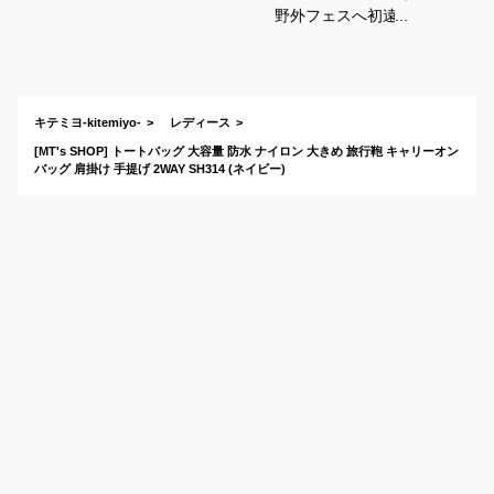
野外フェスへ初遠
征！大容量バッグの
おすすめは？
キテミヨ-kitemiyo-
レディース
[MT's SHOP] トートバッグ 大容量 防水 ナイロン 大きめ 旅行鞄 キャリーオン
バッグ 肩掛け 手提げ 2WAY SH314 (ネイビー)