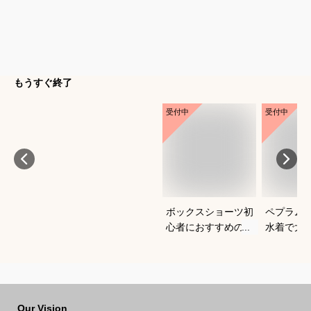
もうすぐ終了
受付中
受付中
ボックスショーツ初
ペプラム
心者におすすめの人
水着で大
気モデルを教えてく
えるおす
ださい
てくださ
Our Vision