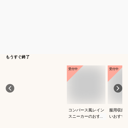
もうすぐ終了
受付中
受付中
コンバース風レイン
服用収納
スニーカーのおすす
いおすす
めは？