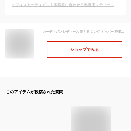
オフィスカーディガン｜事務服に合わせる春夏用レディースロングカーディガンのおすすめは？
カーディガン レディース 洗える ロング トッパー 静電気防止 毛玉になりにくい ウォッシャブル UVカット オリーブ/グレー杢/黒 M/L ニッセン nissen
ショップでみる
このアイテムが投稿された質問