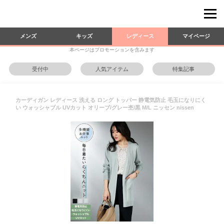
メンズ
キッズ
レディース
マイページ
本ページはプロモーションを含みます
受付中
人気アイテム
特集記事
カーディガン レディース 洗える ロング トッパー 静電気防止 毛玉になりにく
い ウォッシャブル UVカット オリーブ/グレー杢/黒 M/L ニッセン nissen