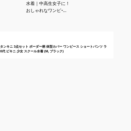
水着｜中高生女子に！
おしゃれなワンピース
タイプの水着のおすす
めは？
ュニア タンキニ 3点セット ボーダー柄 体型カバー ワンピース ショートパンツ ラ
0代 ビキニ 少女 スクール水着 (M, ブラック)