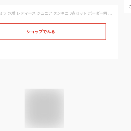
[InSomila] インソミラ 水着 レディース ジュニア タンキニ 3点セット ボーダー柄 体型カバー ワンピース ショートパンツ ラッシュガード カバーアップ 水着 UVカット 10代 20代 ビキニ 少女 スクール水着 (M, ブラック)
ショップでみる