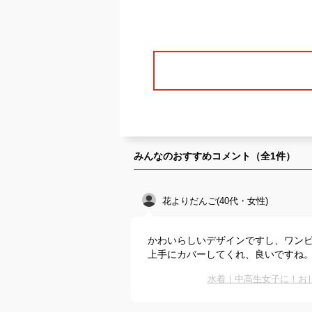
みんなのおすすめコメント（全
1
件）
花よりだんご(40代・女性)
かわいらしいデザインですし、ワン
上手にカバーしてくれ、良いですね
水着｜中高生女子に！お