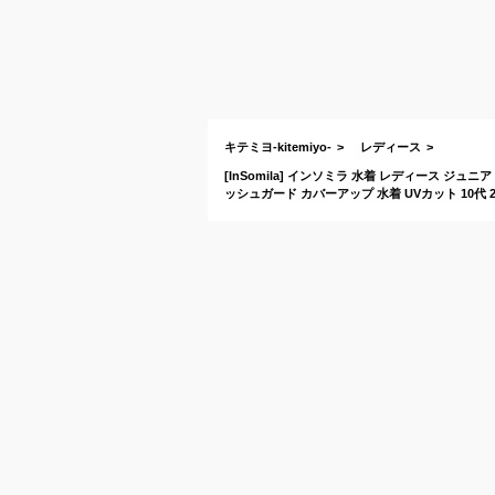
キテミヨ-kitemiyo-
レディース
[InSomila] インソミラ 水着 レディース ジ
ッシュガード カバーアップ 水着 UVカット 10代 2