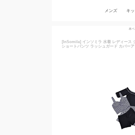
メンズ
キッ
本ペ
[InSomila] インソミラ 水着 レディ
ショートパンツ ラッシュガード カバーアップ 