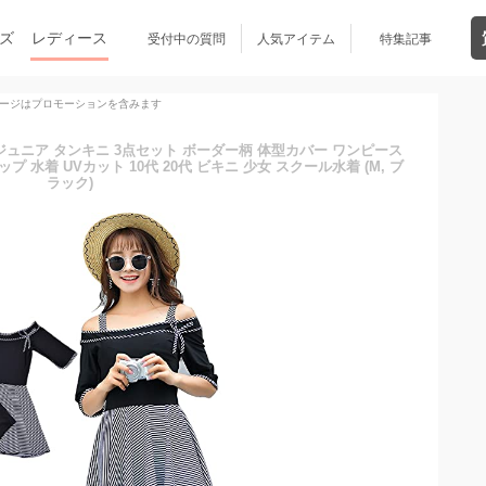
ズ
レディース
受付中の質問
人気アイテム
特集記事
ージはプロモーションを含みます
ース ジュニア タンキニ 3点セット ボーダー柄 体型カバー ワンピース
水着 UVカット 10代 20代 ビキニ 少女 スクール水着 (M, ブ
ラック)