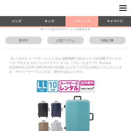
メンズ
キッズ
レディース
マイページ
本ページはプロモーションを含みます
受付中
人気アイテム
特集記事
【レンタル】スーツケース レンタル 送料無料 TSAロック≪10日間プラン≫エ
ース プロテカ エキノックスライト オーレ（フレームタイプ） Proteca
EQUINOX LIGHT ORE 00742 (10泊以上:LLサイズ:72cm/96L)トランクレンタ
ル・キャリーケースレンタル・旅行かばんレンタル