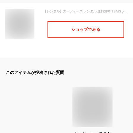
【レンタル】スーツケース レンタル 送料無料 TSAロック≪10日間プラン≫エース プロテカ エキノックスライト オーレ（フレームタイプ） Proteca EQUINOX LIGHT ORE 00742 (10泊以上:LLサイズ:72cm/96L)トランクレンタル・キャリーケースレンタル・旅行かばんレンタル
ショップでみる
このアイテムが投稿された質問