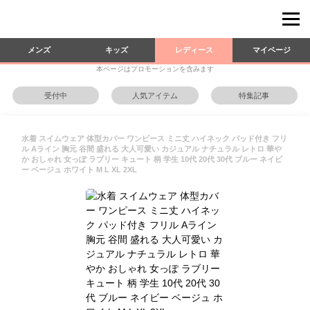
メンズ
キッズ
レディース
マイページ
本ページはプロモーションを含みます
受付中
人気アイテム
特集記事
水着 スイムウェア 体型カバー ワンピース ミニ丈 ハイネック パッド付き フリ
ル Aライン 胸元 谷間 盛れる 大人可愛い カジュアル ナチュラル レトロ 華や
か おしゃれ 女っぽ ラブリー キュート 柄 学生 10代 20代 30代 ブルー ネイビ
ー ベージュ ホワイト M L XL 2XL