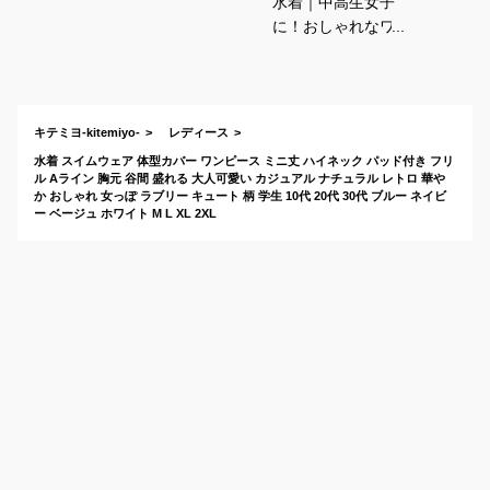
水着｜中高生女子
に！おしゃれなワン
ピースタイプの水着
のおすすめは？
キテミヨ-kitemiyo-
レディース
水着 スイムウェア 体型カバー ワンピース ミニ丈 ハイネック パッド付き フリ
ル Aライン 胸元 谷間 盛れる 大人可愛い カジュアル ナチュラル レトロ 華や
か おしゃれ 女っぽ ラブリー キュート 柄 学生 10代 20代 30代 ブルー ネイビ
ー ベージュ ホワイト M L XL 2XL