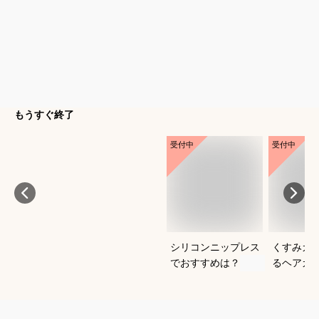
もうすぐ終了
受付中
受付中
シリコンニップレス
くすみカ
でおすすめは？
るヘアカ
すめは？