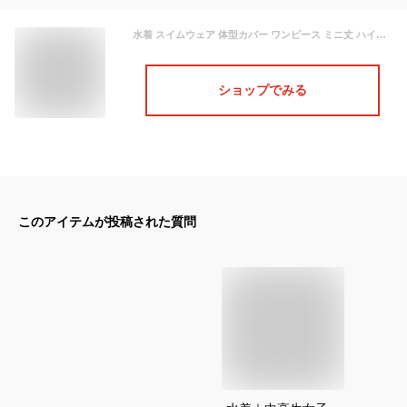
水着 スイムウェア 体型カバー ワンピース ミニ丈 ハイネック パッド付き フリル Aライン 胸元 谷間 盛れる 大人可愛い カジュアル ナチュラル レトロ 華やか おしゃれ 女っぽ ラブリー キュート 柄 学生 10代 20代 30代 ブルー ネイビー ベージュ ホワイト M L XL 2XL
ショップでみる
このアイテムが投稿された質問