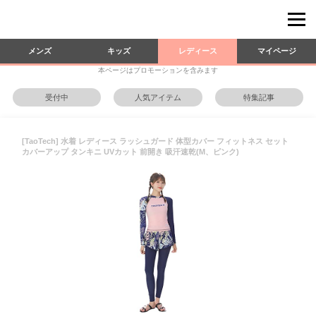
メンズ
キッズ
レディース
マイページ
本ページはプロモーションを含みます
受付中
人気アイテム
特集記事
[TaoTech] 水着 レディース ラッシュガード 体型カバー フィットネス セット
カバーアップ タンキニ UVカット 前開き 吸汗速乾(M、ピンク)