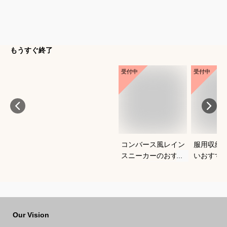
もうすぐ終了
受付中
受付中
コンバース風レイン
服用収納
スニーカーのおすす
いおすす
めは？
Our Vision