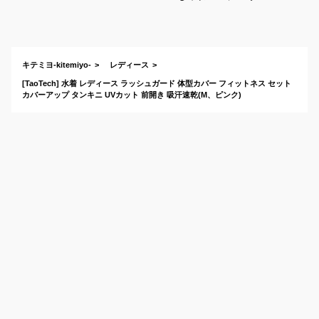
両用パーカーなどレ
ディースのプール用
日焼け防止服のおす
すめは？
キテミヨ-kitemiyo-
レディース
[TaoTech] 水着 レディース ラッシュガード 体型カバー フィットネス セット
カバーアップ タンキニ UVカット 前開き 吸汗速乾(M、ピンク)