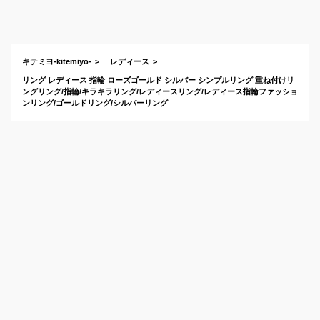
ィース向け）で、お
しゃれなデザインの
おすすめは？
キテミヨ-kitemiyo-
レディース
リング レディース 指輪 ローズゴールド シルバー シンプルリング 重ね付けリ
ングリング/指輪/キラキラリング/レディースリング/レディース指輪ファッショ
ンリング/ゴールドリング/シルバーリング