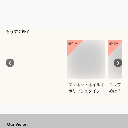
もうすぐ終了
受付中
受付中
マグネットネイル｜
ニップレ
ポリッシュタイプで
めは？
おすすめは？
Our Vision