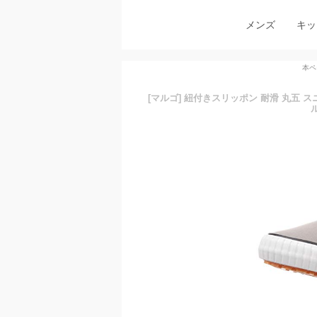
メンズ
キッ
本ペ
[マルゴ] 紐付きスリッポン 耐滑 丸五 
ル