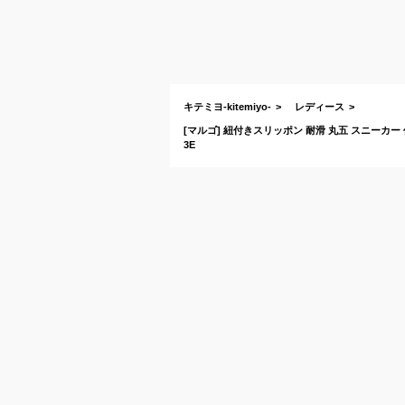
キテミヨ-kitemiyo-
レディース
[マルゴ] 紐付きスリッポン 耐滑 丸五 スニーカー 作
3E