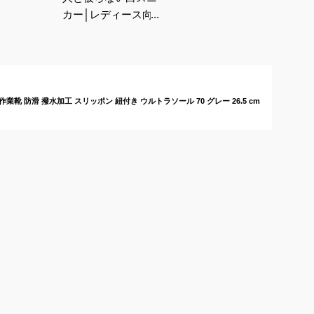
カー│レディース向け
のおしゃれなデザイン
のおすすめは？
業靴 防滑 撥水加工 スリッポン 紐付き ウルトラソール 70 グレー 26.5 cm