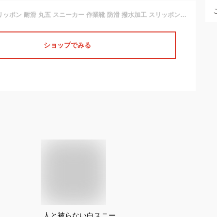
[マルゴ] 紐付きスリッポン 耐滑 丸五 スニーカー 作業靴 防滑 撥水加工 スリッポン 紐付き ウルトラソール 70 グレー 26.5 cm 3E
ショップでみる
人と被らない白スニー