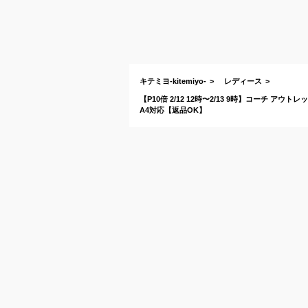
キテミヨ-kitemiyo-
レディース
【P10倍 2/12 12時〜2/13 9時】コーチ アウト
A4対応【返品OK】