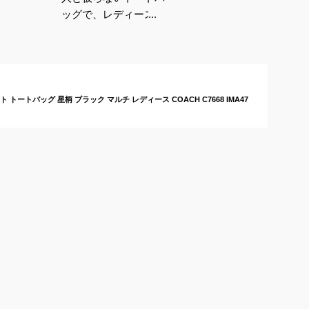
ッグで、レディース向
けのおしゃれなおすす
めは？
レット トートバッグ 星柄 ブラック マルチ レディース COACH C7668 IMA47