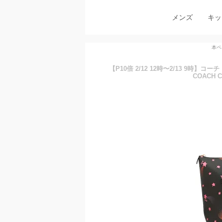
メンズ
キッ
本ペ
【P10倍 2/12 12時〜2/13 9時
COACH 