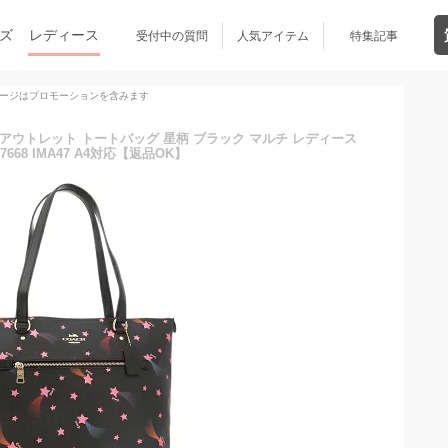
ズ
レディース
受付中の質問
人気アイテム
特集記事
ージはプロモーションを含みます
】コーチ アウトレット トートバッグ 星柄 ブラック マルチ レディース
C7668 IMA47 A4対応【返品OK】