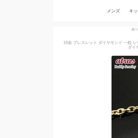
メンズ
キッ
本ペ
18金 ブレスレット ダイヤモンド 一粒 レ
ダイ