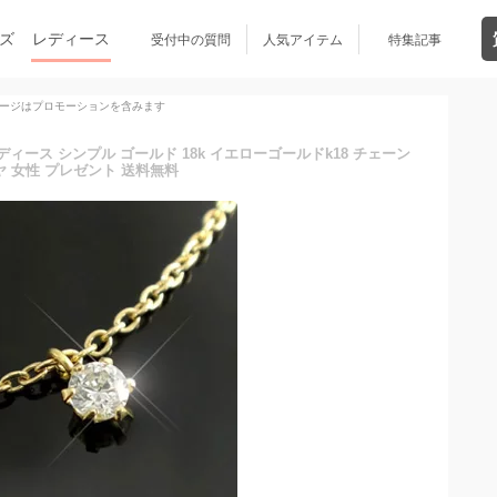
ズ
レディース
受付中の質問
人気アイテム
特集記事
ージはプロモーションを含みます
ディース シンプル ゴールド 18k イエローゴールドk18 チェーン
ヤ 女性 プレゼント 送料無料