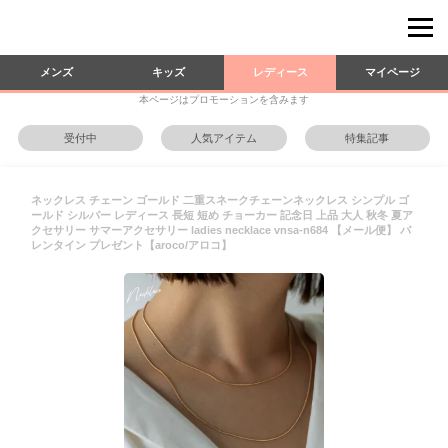
メンズ
キッズ
レディース
マイページ
本ページはプロモーションを含みます
受付中
人気アイテム
特集記事
ネックレス チェーン ゴールド 二重スネークチェーンネックレス シンプル ゴ
ールド シルバー レディース 長短 短め チョーカー 記念日 上品 大人 秋冬 夏ア
クセサリー サマーアクセサリー ladies necklace vnsa-n684 【メール便】 バ
レンタイン プレゼント【aroco/アロコ】