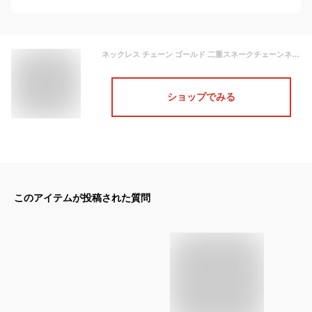
ネックレス チェーン ゴールド 二重スネークチェーンネックレス シンプル ゴールド シルバー レディース 長短 短め チョーカー 記念日 上品 大人 秋冬 夏アクセサリー サマーアクセサリー ladies necklace vnsa-n684 【メール便】 バレンタイン プレゼント【aroco/アロコ】
ショップでみる
このアイテムが投稿された質問