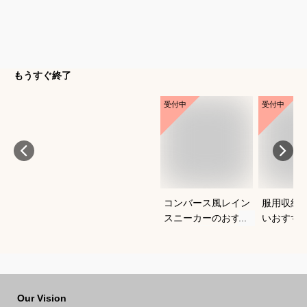
もうすぐ終了
受付中
受付中
コンバース風レイン
服用収納
スニーカーのおすす
いおすす
めは？
Our Vision