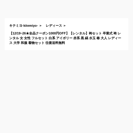
のかわいい人気ブラ
ンドのおすすめは？
キテミヨ-kitemiyo-
レディース
【12/19~26★全品クーポン1000円OFF】【レンタル】袴セット 卒業式 袴 レ
ンタル 女 女性 フルセット 白系 アイボリー 赤系 黒 縞 水玉 椿 大人 レディー
ス 大学 和服 着物セット 往復送料無料