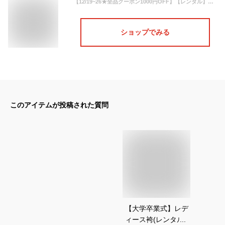
【12/19~26★全品クーポン1000円OFF】【レンタル】袴セット 卒業式 袴 レンタル 女 女性 フルセット 白系 アイボリー 赤系 黒 縞 水玉 椿 大人 レディース 大学 和服 着物セット 往復送料無料
ショップでみる
このアイテムが投稿された質問
【大学卒業式】レデ
ィース袴(レンタル)