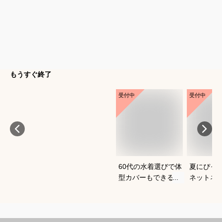
もうすぐ終了
受付中
受付中
60代の水着選びで体
夏にぴっ
型カバーもできるお
ネットネ
すすめは？
すめは？