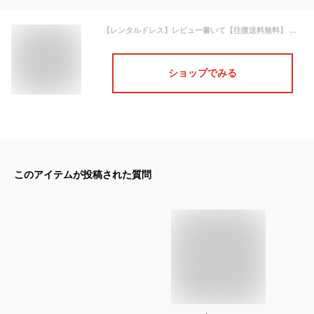
【レンタルドレス】レビュー書いて【往復送料無料】 ゲストドレス フォーマル パーティードレス 3点セット 選べるコーディネート イエローベージュ/ネイビー ミモレ丈 プリーツ 結婚式 2次会 お呼ばれ 5-7号/S 7-9号/M 9-11号/L
ショップでみる
このアイテムが投稿された質問