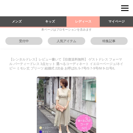
メンズ
キッズ
レディース
マイページ
本ページはプロモーションを含みます
受付中
人気アイテム
特集記事
【レンタルドレス】レビュー書いて【往復送料無料】 ゲストドレス フォーマ
ル パーティードレス 3点セット 選べるコーディネート イエローベージュ/ネイ
ビー ミモレ丈 プリーツ 結婚式 2次会 お呼ばれ 5-7号/S 7-9号/M 9-11号/L