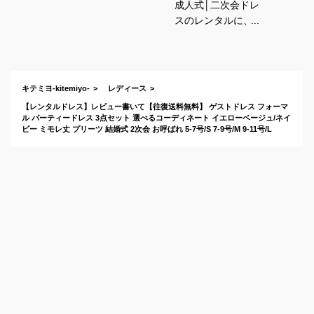
成人式│二次会ドレ
スのレンタルに、お
しゃれなデザインや
色のおすすめは？
キテミヨ-kitemiyo-
レディース
【レンタルドレス】レビュー書いて【往復送料無料】 ゲストドレス フォーマ
ル パーティードレス 3点セット 選べるコーディネート イエローベージュ/ネイ
ビー ミモレ丈 プリーツ 結婚式 2次会 お呼ばれ 5-7号/S 7-9号/M 9-11号/L