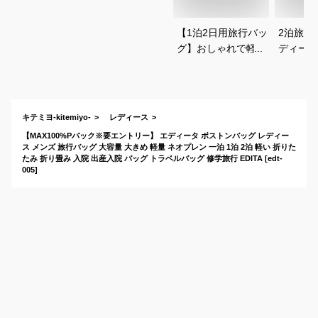
【1泊2日用旅行バッ
2泊旅行
グ】おしゃれで軽い
ディース
レディース向けのお
おしゃれ
すすめは？
張カバン
は？
キテミヨ-kitemiyo-
レディース
【MAX100%Pバック※要エントリー】 エディータ ボストンバッグ レディー
ス メンズ 旅行バッグ 大容量 大きめ 軽量 ネオプレン 一泊 1泊 2泊 軽い 折りた
たみ 折り畳み 入院 出産入院 バッグ トラベルバッグ 修学旅行 EDITA [edt-
005]