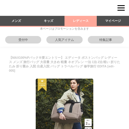
メンズ
キッズ
レディース
マイページ
本ページはプロモーションを含みます
受付中
人気アイテム
特集記事
【MAX100%Pバック※要エントリー】 エディータ ボストンバッグ レディー
ス メンズ 旅行バッグ 大容量 大きめ 軽量 ネオプレン 一泊 1泊 2泊 軽い 折りた
たみ 折り畳み 入院 出産入院 バッグ トラベルバッグ 修学旅行 EDITA [edt-
005]