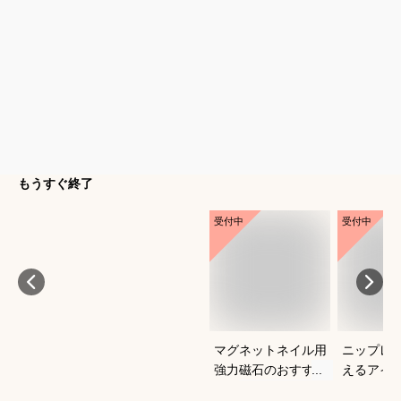
もうすぐ終了
受付中
受付中
マグネットネイル用
ニップレ
強力磁石のおすすめ
えるアイ
は？
すめを教