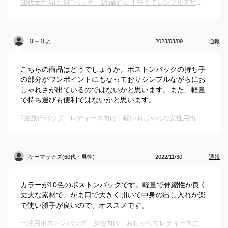
60代女性向け旅行バック｜1泊旅行に！軽くてシンプルデザインのボストンバッグのおすすめは？
りーりよ
2023/03/09
通報
こちらの商品はどうでしょうか。ボストンバックの持ち手
の部分がワンポイントにもなっておりシンプルながらにお
しゃれさが出ているのではないかと思います。また、軽量
で持ち運びも便利ではないかと思います。
2泊旅行バッグ｜レディース向け！軽いおしゃれな女性用出張カバンのおすすめは？
ケーマサカズ(60代・男性)
2022/11/30
通報
カラーが10色のボストンバッグです。軽量で伸縮性が良く
丈夫な素材で、がま口で大きく開いて中身の出し入れが楽
で使い勝手が良いので、オススメです。
一泊用ボストンバッグ｜女性向け！おしゃれでレディースに人気がある旅行カバンのおすすめは？