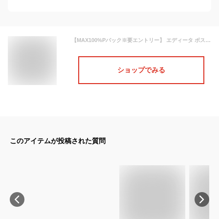
【MAX100%Pバック※要エントリー】 エディータ ボストンバッグ レディース メンズ 旅行バッグ 大容量 大きめ 軽量 ネオプレン 一泊 1泊 2泊 軽い 折りたたみ 折り畳み 入院 出産入院 バッグ トラベルバッグ 修学旅行 EDITA [edt-005]
ショップでみる
このアイテムが投稿された質問