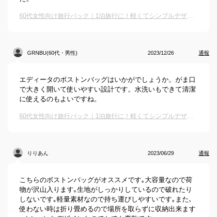
60代女性向け旅行バック｜1泊旅行に！軽くてシンプルデザインのボストンバッグのおすすめは？
GRNBU(60代・男性)
2023/12/26
通報
エディータのボストンバッグはいかがでしょうか。がま口
で大きく開いて使いやすい設計です。水洗いもできて清潔
に使えるのもよいですね。
60代女性向け旅行バック｜1泊旅行に！軽くてシンプルデザインのボストンバッグのおすすめは？
りりあん
2023/06/29
通報
こちらのボストンバッグがオススメです｡大容量なので荷
物が沢山入ります｡生地がしっかりしているので破れたり
しないです｡軽量素材なので持ち運びしやすいです｡また､
使わない時は折り畳めるので場所を取らずに収納出来ます