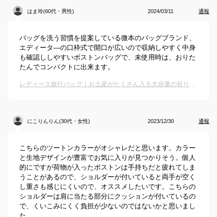
はま玲(60代・男性)
2024/03/11
通報
バッグを洗う習慣を提案している微本のバッグブランド、
エディータ―の口枠式で開口が広いので収納しやすく中身
も確認ししやすいボストンバッグで、未使用時は、おりた
たんでコンパクトに出来ます。
レディース旅行バッグ｜お土産がたくさん入る大容量の折りたたみボストンバッグのおすすめは？
にこりんりん(30代・女性)
2023/12/30
通報
こちらのツートンカラーがオシャレだと思います。カラー
と生地デザインが豊富でお気に入りが見つかりそう。個人
的にですが荷物が入ったボストンは手持ちだと疲れてしま
うことがあるので、ショルダーが付いていると両手が空く
し重さも感じにくいので、オススメしたいです。こちらの
ショルダーは肩に当たる部分にクッションが付いているの
で、くいこみにくく負担が少ないのではないかと思いまし
た。