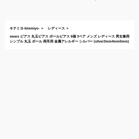
がおしゃれな人気の
ピアスは？
キテミヨ-kitemiyo-
レディース
swars ピアス 丸玉ピアス ボールピアス 6個 3ペア メンズ レディース 男女兼用
シンプル 丸玉 ボール 両耳用 金属アレルギー シルバー (silver3mm4mm5mm)