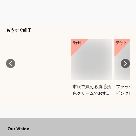
もうすぐ終了
受付中
受付中
市販で買える眉毛脱
フラッシ
色クリームでおすす
ピンク色
めは？初心者でも使
は？
いやすい商品を知り
たいです
Our Vision