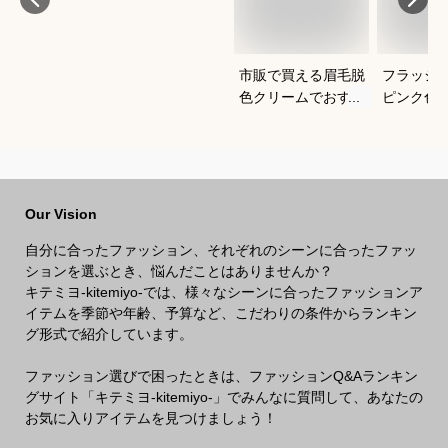
市販で買える眉毛脱
フラッシ
色クリームでおすす
ピンク色
めは？初心者でも使
は？
いやすい商品を知り
たいです
Our Vision
自分に合ったファッション、それぞれのシーンに合ったファッ
ションを選ぶとき、悩んだことはありませんか？
キテミヨ-kitemiyo-では、様々なシーンに合ったファッションア
イテムを季節や年齢、予算など、こだわりの条件からランキン
グ形式で紹介しています。
ファッション選びで困ったときは、ファッションQ&Aランキン
グサイト「キテミヨ-kitemiyo-」でみんなに質問して、あなたの
お気に入りアイテムを見つけましょう！