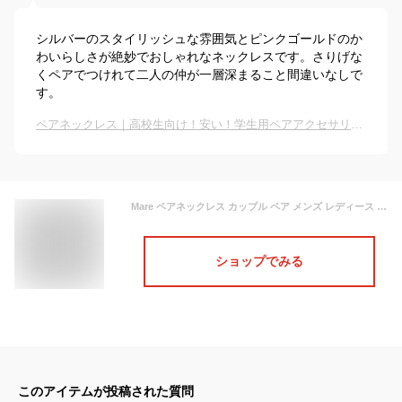
シルバーのスタイリッシュな雰囲気とピンクゴールドのか
わいらしさが絶妙でおしゃれなネックレスです。さりげな
くペアでつけれて二人の仲が一層深まること間違いなしで
す。
ペアネックレス｜高校生向け！安い！学生用ペアアクセサリーのおすすめは？
Mare ペアネックレス カップル ペア メンズ レディース ペンダント リング 恋人 プレゼント ギフト おそろい 記念 ２個セット ギフトBOX付き （シルバー×ピングゴールド）
ショップでみる
このアイテムが投稿された質問