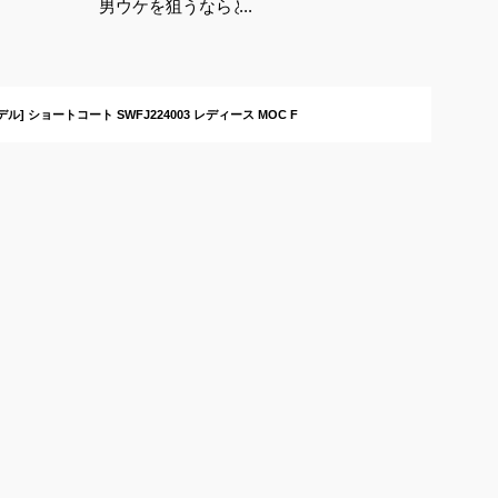
男ウケを狙うならどの
色？！モテコーデが叶
うおしゃれなコート
は？
ル] ショートコート SWFJ224003 レディース MOC F