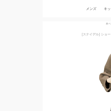
メンズ
キッ
本ペ
[スナイデル] ショート