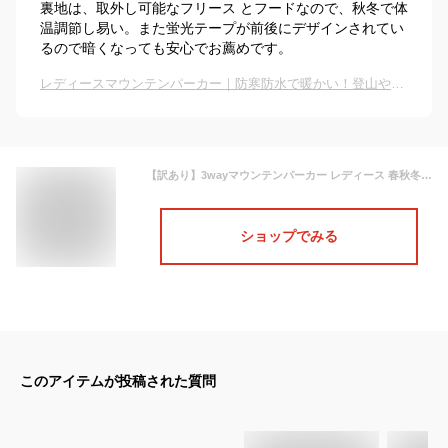
裏地は、取外し可能なフリース とフードなので、秋冬で体
温調節し易い。また蛍光テープが前後にデザインされてい
るので暗くなっても安心でお薦めです。
レディースマウンテンパーカー｜防寒防水で暖かい！登山やキャンプの最強アウターのおすすめは？
【訳あり】3wayマウンテンパーカー レディース 春秋冬 全8色 S-XL アウトドア ストレッチ フリース 防水 防風 保温 多機能 登山 釣り キャンプ スキー スケボー 雪遊び 雪 Mt.happy/マウントハッピー
ショップでみる
このアイテムが投稿された質問