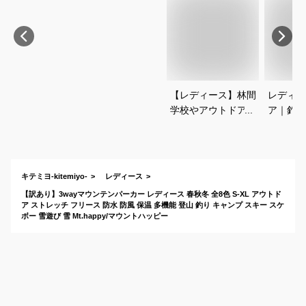
【レディース】林間
レディー
学校やアウトドア
ア｜釣り
に！防水機能付きマ
ションの
ウンテンパーカーの
服装で人
おすすめは？
ーのおす
キテミヨ-kitemiyo-
レディース
【訳あり】3wayマウンテンパーカー レディース 春秋冬 全8色 S-XL アウトド
ア ストレッチ フリース 防水 防風 保温 多機能 登山 釣り キャンプ スキー スケ
ボー 雪遊び 雪 Mt.happy/マウントハッピー