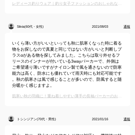
レディース釣りウェア｜釣り女子ファッションのおしゃれな服装で人気のアウターのおすすめは？
Silvia(60代・女性)
2021/08/03
通報
いくら薄い方がいいといっても秋に肌寒くなった時に着る
物をお探しなので真夏と同じではない方がいいと判断しプ
ラスαがある物を探してみました。こちらは取り外せるフ
リースのインナーが付いている3wayパーカーで、外側は
ご希望通り薄いですがナイロン製で風を通さないので防寒
能力は高く、防水にも優れていて雨天時にも対応可能です
。秋の肌寒さは風で感じることが多いので、防風すると随
分暖かく感じますよ。
肌寒い秋の羽織に！重ね着しやすい薄手の長袖パーカーのおすすめは？
トシンジアン(70代・男性)
2021/01/16
通報