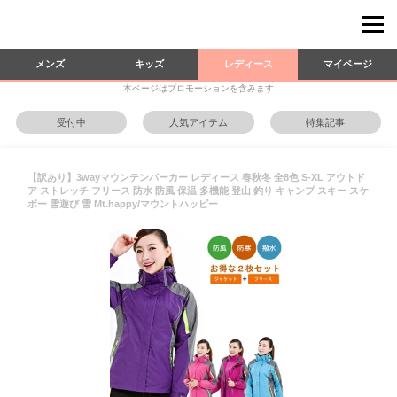
メンズ
キッズ
レディース
マイページ
本ページはプロモーションを含みます
受付中
人気アイテム
特集記事
【訳あり】3wayマウンテンパーカー レディース 春秋冬 全8色 S-XL アウトド
ア ストレッチ フリース 防水 防風 保温 多機能 登山 釣り キャンプ スキー スケ
ボー 雪遊び 雪 Mt.happy/マウントハッピー