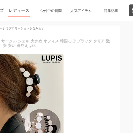
ズ
レディース
受付中の質問
人気アイテム
特集記事
ージはプロモーションを含みます
サークル シェル 大きめ オフィス 韓国っぽ ブラック クリア 激
安 安い 高見え y2k