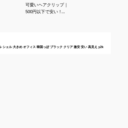
可愛いヘアクリップ｜
500円以下で安い！お
しゃれで人気のおすす
めは？
シェル 大きめ オフィス 韓国っぽ ブラック クリア 激安 安い 高見え y2k