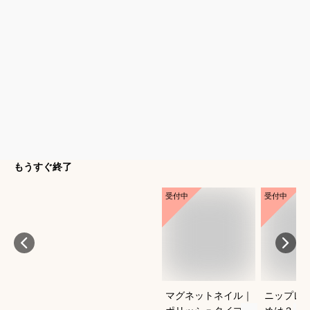
もうすぐ終了
受付中
受付中
マグネットネイル｜
ニップレ