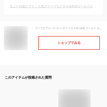
大ぶり18金ピアス｜人気のフープなど大きめK18ゴールドピアススのおすすめは？
フープピアス パール レディース K18 18金 ゴールド ホワイトゴールド GOLD WG シンプル アコヤ あこや 真珠 18K 華奢 繊細 6.0mm 6ミリ 半フープ ピアス 女性 ギフト プレゼント あす楽対応 ギフトラッピング対応 コンビニ受取対応商品 送料無料
ショップでみる
このアイテムが投稿された質問