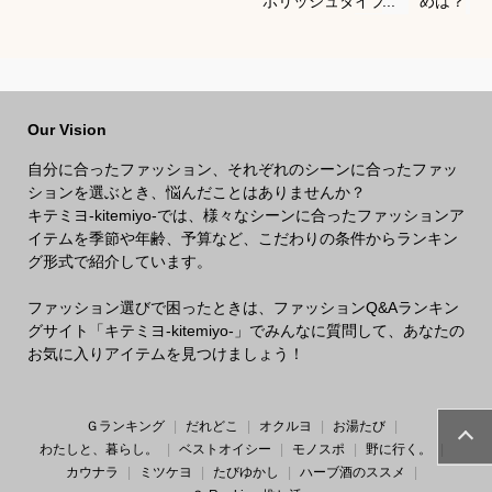
ポリッシュタイプで
めは？
おすすめは？
Our Vision
自分に合ったファッション、それぞれのシーンに合ったファッ
ションを選ぶとき、悩んだことはありませんか？
キテミヨ-kitemiyo-では、様々なシーンに合ったファッションア
イテムを季節や年齢、予算など、こだわりの条件からランキン
グ形式で紹介しています。
ファッション選びで困ったときは、ファッションQ&Aランキン
グサイト「キテミヨ-kitemiyo-」でみんなに質問して、あなたの
お気に入りアイテムを見つけましょう！
Ｇランキング
だれどこ
オクルヨ
お湯たび
わたしと、暮らし。
ベストオイシー
モノスポ
野に行く。
カウナラ
ミツケヨ
たびゆかし
ハーブ酒のススメ