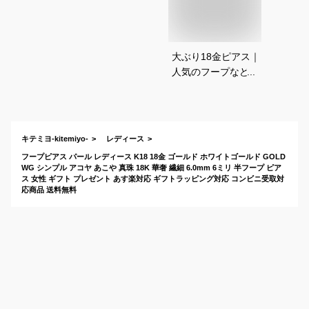
大ぶり18金ピアス｜
人気のフープなど大
きめK18ゴールドピ
アススのおすすめ
は？
キテミヨ-kitemiyo-
レディース
フープピアス パール レディース K18 18金 ゴールド ホワイトゴールド GOLD
WG シンプル アコヤ あこや 真珠 18K 華奢 繊細 6.0mm 6ミリ 半フープ ピア
ス 女性 ギフト プレゼント あす楽対応 ギフトラッピング対応 コンビニ受取対
応商品 送料無料