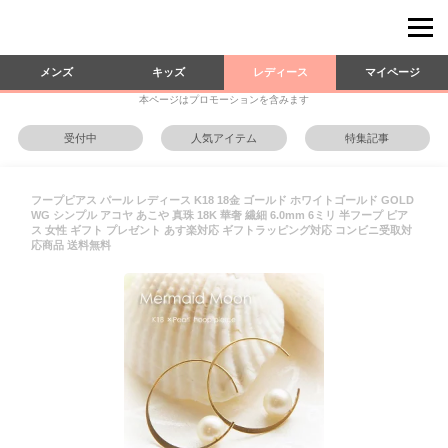
メンズ
キッズ
レディース
マイページ
本ページはプロモーションを含みます
受付中
人気アイテム
特集記事
フープピアス パール レディース K18 18金 ゴールド ホワイトゴールド GOLD
WG シンプル アコヤ あこや 真珠 18K 華奢 繊細 6.0mm 6ミリ 半フープ ピア
ス 女性 ギフト プレゼント あす楽対応 ギフトラッピング対応 コンビニ受取対
応商品 送料無料