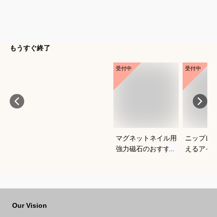
もうすぐ終了
受付中
受付中
マグネットネイル用
ニップレ
強力磁石のおすすめ
えるアイ
は？
すめを教
い。
Our Vision