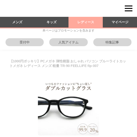
メンズ
キッズ
レディース
マイページ
本ページはプロモーションを含みます
受付中
人気アイテム
特集記事
【1000円ポッキリ】PCメガネ 弾性樹脂 おしゃれ パソコン ブルーライトカッ
トメガネ レディース メンズ 軽量 TR-90 FEELLIFE flp-007