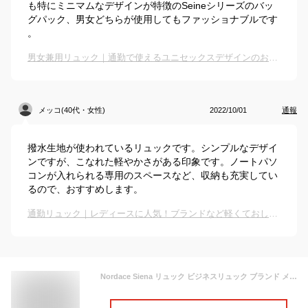
も特にミニマムなデザインが特徴のSeineシリーズのバッ
グパック、男女どちらが使用してもファッショナブルです
。
男女兼用リュック｜通勤で使えるユニセックスデザインのおしゃれなリュックのおすすめは？
メッコ(40代・女性)
2022/10/01
通報
撥水生地が使われているリュックです。シンプルなデザイ
ンですが、こなれた軽やかさがある印象です。ノートパソ
コンが入れられる専用のスペースなど、収納も充実してい
るので、おすすめします。
通勤リュック｜レディースに人気！ブランドなど軽くておしゃれな防水リュックのおすすめは？
Nordace Siena リュック ビジネスリュック ブランド メンズ レディース 大容量 おしゃれ おすすめ 旅行 通勤 通学 学生 軽量 USB充電 ノルディス クラシック ND1001 プレゼント ギフト【正規輸入販売代理店】