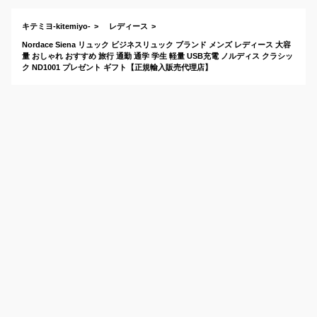
すすめは？
おすすめ
キテミヨ-kitemiyo-
レディース
Nordace Siena リュック ビジネスリュック ブランド メンズ レディース 大容
量 おしゃれ おすすめ 旅行 通勤 通学 学生 軽量 USB充電 ノルディス クラシッ
ク ND1001 プレゼント ギフト【正規輸入販売代理店】