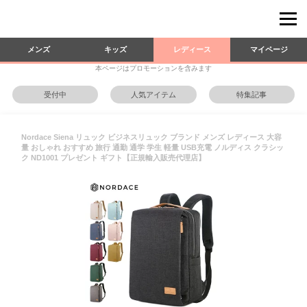
メンズ
キッズ
レディース
マイページ
本ページはプロモーションを含みます
受付中
人気アイテム
特集記事
Nordace Siena リュック ビジネスリュック ブランド メンズ レディース 大容
量 おしゃれ おすすめ 旅行 通勤 通学 学生 軽量 USB充電 ノルディス クラシッ
ク ND1001 プレゼント ギフト【正規輸入販売代理店】