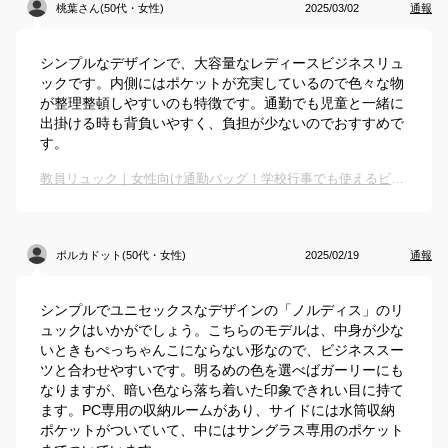
桃葉さん(50代・女性)
2025/03/02
通報
シンプルなデザインで、大容量なレディースビジネスリュ
ックです。内側にはポケットが充実しているので色々な物
が整理整頓しやすいのも特徴です。通勤でも児童と一緒に
出掛ける時も背負いやすく、負担が少ないのでおすすめで
す。
教員リュック｜女性向け通勤バッグ！学校行事でも使えるビジネスリュックのおすすめは？
ポルカドット(50代・女性)
2025/02/19
通報
シンプルでユニセックスなデザインの「ノルディス」のリ
ュックはいかがでしょう。こちらのモデルは、中身が少な
いときもぺっちゃんこにならない形なので、ビジネススー
ツと合わせやすいです。明るめの色を選べばガーリーにも
なりますが、暗い色なら落ち着いた印象できれい目に持て
ます。PC専用の収納ルームがあり、サイドには水筒収納
ポケットがついていて、中にはサングラス専用のポケット