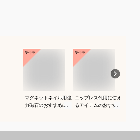
受付中
受付中
受付中
マグネットネイル用強
ニップレス代用に使え
市販で
力磁石のおすすめは？
るアイテムのおすすめ
クリー
を教えてください。
は？初
すい商
す