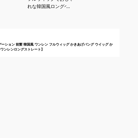
れな韓国風ロングヘア
に！人気のピンクエイ
ジなどおすすめは？
デーション 前髪 韓国風 ワンレン フルウィッグ かきあげバング ウイッグ か
甘辛ワンレンロングストレート】