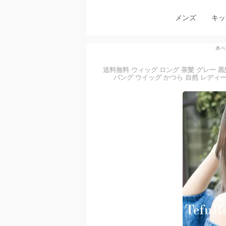
メンズ
キッ
本ペ
送料無料 ウィッグ ロング 茶髪 グレー 
バング ウイッグ かつら 自然 レディ