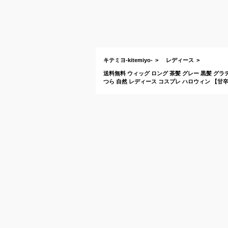
キテミヨ-kitemiyo-
レディース
送料無料 ウィッグ ロング 茶髪 グレー 黒髪 グラ
つら 自然 レディース コスプレ ハロウィン 【