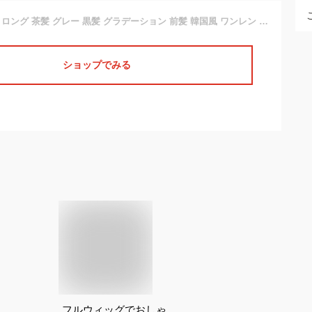
送料無料 ウィッグ ロング 茶髪 グレー 黒髪 グラデーション 前髪 韓国風 ワンレン フルウィッグ かきあげバング ウイッグ かつら 自然 レディース コスプレ ハロウィン 【甘辛ワンレンロングストレート】
ショップでみる
フルウィッグでおしゃ