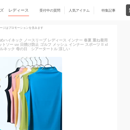
ズ
レディース
受付中の質問
人気アイテム
特集記事
ージはプロモーションを含みます
 短めハイネック ノースリーブ レディース インナー 春夏 重ね着用
ソー uv 日焼け防止 ゴルフ メッシュ インナー スポーツ ll xl
トルネック 母の日 シアータートル 涼しい