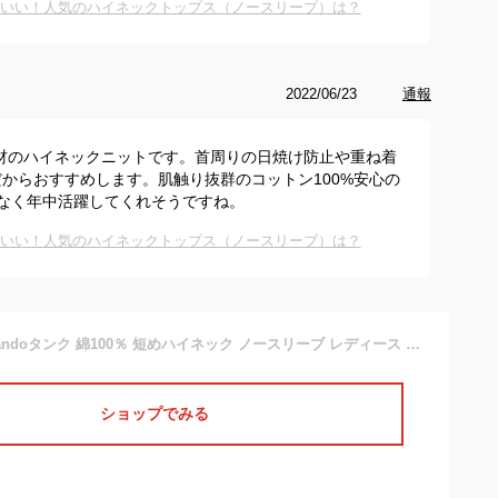
わいい！人気のハイネックトップス（ノースリーブ）は？
2022/06/23
通報
材のハイネックニットです。首周りの日焼け防止や重ね着
からおすすめします。肌触り抜群のコットン100%安心の
なく年中活躍してくれそうですね。
わいい！人気のハイネックトップス（ノースリーブ）は？
日本製 接触冷感Candoタンク 綿100％ 短めハイネック ノースリーブ レディース インナー 春夏 重ね着用タンクトップ おしゃれ おすすめ 薄手 カットソー uv 日焼け防止 ゴルフ メッシュ インナー スポーツ ll xl コットン 作業 ボトルネック 母の日 シアータートル 涼しい
ショップでみる