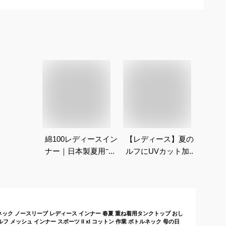
綿100レディースイン
【レディース】夏のゴ
【2
ナー｜日本製夏用で肌
ルフにUVカット加工
夏】
に優しい肌着のおすす
の紫外線対策インナー
気の
めは？
は？
ス（
は？
イネック ノースリーブ レディース インナー 春夏 重ね着用タンクトップ おし
ルフ メッシュ インナー スポーツ ll xl コットン 作業 ボトルネック 母の日