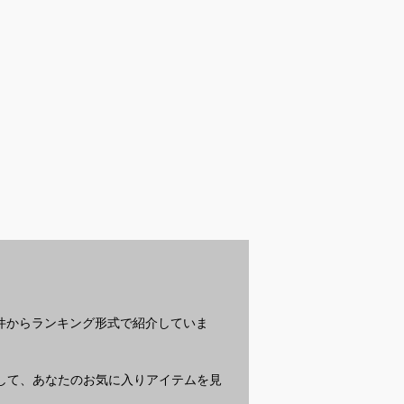
受付中
受付中
受
ブラジャーでズ
マグネットネイル用強
ニップレス代用に使え
ギ
い人気アイテム
力磁石のおすすめは？
るアイテムのおすすめ
る
てください
を教えてください。
が
教
？
条件からランキング形式で紹介していま
質問して、あなたのお気に入りアイテムを見