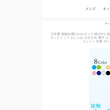
メンズ
キッ
本ペ
日本製 接触冷感Candoタンク 綿100％
タンクトップ おしゃれ おすすめ 薄手 カット
コットン 作業 ボ