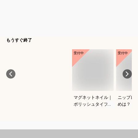
もうすぐ終了
受付中
受付中
マグネットネイル｜
ニップレ
ポリッシュタイプで
めは？
おすすめは？