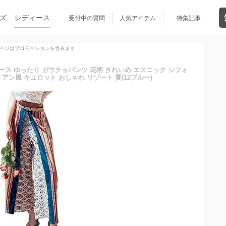
ズ
レディース
受付中の質問
人気アイテム
特集記事
ージはプロモーションを含みます
ディース ゆったり ガウチョパンツ 花柄 きれいめ エスニック シフォ
アン風 キュロット おしゃれ リゾート 夏(12ブルー)