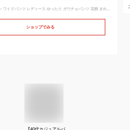
[ShuMing]シフォン ワイドパンツ レディース ゆったり ガウチョパンツ 花柄 きれいめ エスニック シフォンパンツ ファッション ボヘミアン風 キュロット おしゃれ リゾート 夏(12ブルー)
ショップでみる
【40代カジュアルパ