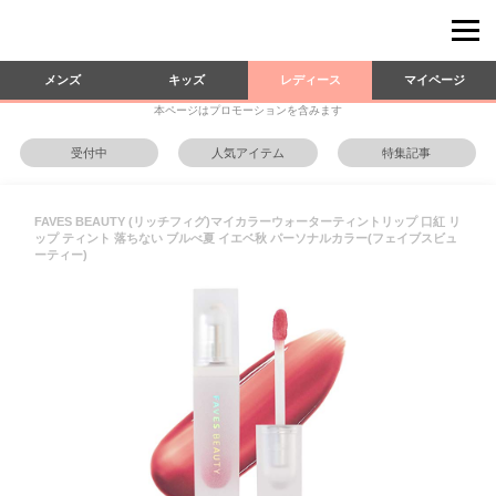
メンズ
キッズ
レディース
マイページ
本ページはプロモーションを含みます
受付中
人気アイテム
特集記事
FAVES BEAUTY (リッチフィグ)マイカラーウォーターティントリップ 口紅 リ
ップ ティント 落ちない ブルべ夏 イエベ秋 パーソナルカラー(フェイブスビュ
ーティー)