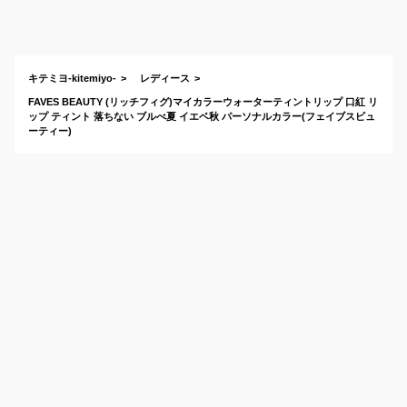
中の人気口紅のおす
すめは？
キテミヨ-kitemiyo-
レディース
FAVES BEAUTY (リッチフィグ)マイカラーウォーターティントリップ 口紅 リ
ップ ティント 落ちない ブルべ夏 イエベ秋 パーソナルカラー(フェイブスビュ
ーティー)