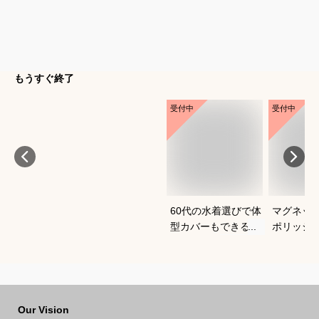
もうすぐ終了
受付中
受付中
60代の水着選びで体
マグネッ
型カバーもできるお
ポリッシ
すすめは？
おすすめ
Our Vision