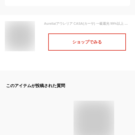
Aurelia/アウレリア CASA(カーサ) 一級遮光 99%以上 ポケッタブルコインハット リボンブレードハット 日本製 レディース [全2色 FREE 57.5cm 調整可能] [AU118]遮光ハット UV対策 UPF50+ 神戸セレクション 折りたたみ 麦わら帽子 つば広 UVケア 紫外線対策 帽子 女性 母の日
ショップでみる
このアイテムが投稿された質問