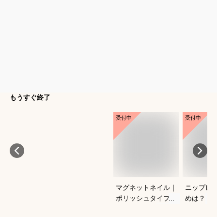
もうすぐ終了
受付中
受付中
マグネットネイル｜
ニップレ
ポリッシュタイプで
めは？
おすすめは？