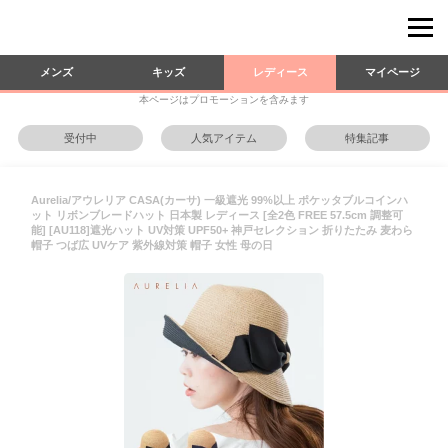
メンズ
キッズ
レディース
マイページ
本ページはプロモーションを含みます
受付中
人気アイテム
特集記事
Aurelia/アウレリア CASA(カーサ) 一級遮光 99%以上 ポケッタブルコインハ
ット リボンブレードハット 日本製 レディース [全2色 FREE 57.5cm 調整可
能] [AU118]遮光ハット UV対策 UPF50+ 神戸セレクション 折りたたみ 麦わら
帽子 つば広 UVケア 紫外線対策 帽子 女性 母の日