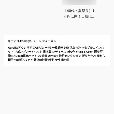
【40代・夏祭り】1
万円以内！日焼け対
策に、おしゃれな麦
わら帽子のおすすめ
は？
キテミヨ-kitemiyo-
レディース
Aurelia/アウレリア CASA(カーサ) 一級遮光 99%以上 ポケッタブルコインハ
ット リボンブレードハット 日本製 レディース [全2色 FREE 57.5cm 調整可
能] [AU118]遮光ハット UV対策 UPF50+ 神戸セレクション 折りたたみ 麦わら
帽子 つば広 UVケア 紫外線対策 帽子 女性 母の日