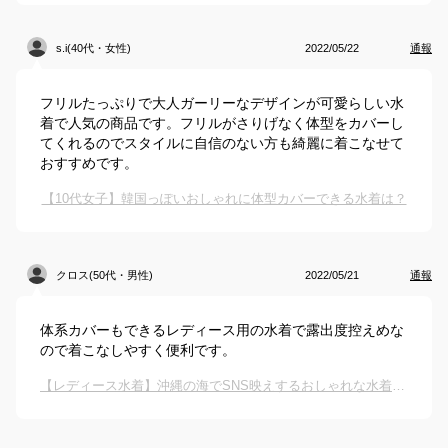
s.i(40代・女性)
2022/05/22
通報
フリルたっぷりで大人ガーリーなデザインが可愛らしい水
着で人気の商品です。フリルがさりげなく体型をカバーし
てくれるのでスタイルに自信のない方も綺麗に着こなせて
おすすめです。
【10代女子】韓国っぽいおしゃれに体型カバーできる水着は？
クロス(50代・男性)
2022/05/21
通報
体系カバーもできるレディース用の水着で露出度控えめな
ので着こなしやすく便利です。
【レディース水着】沖縄の海でSNS映えするおしゃれな水着は？