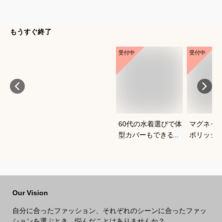
もうすぐ終了
受付中
受付中
60代の水着選びで体
マグネッ
型カバーもできるお
ポリッシ
すすめは？
おすすめ
Our Vision
自分に合ったファッション、それぞれのシーンに合ったファッ
ションを選ぶとき、悩んだことはありませんか？