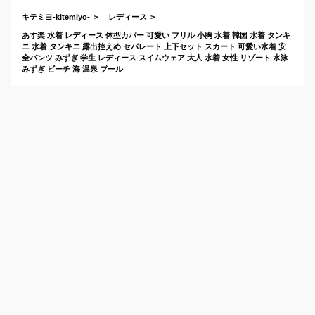
キテミヨ-kitemiyo-
レディース
あす楽 水着 レディース 体型カバー 可愛い フリル 小胸 水着 韓国 水着 タンキ
ニ 水着 タンキニ 露出控えめ セパレート 上下セット スカート 可愛い水着 安
全パンツ みずぎ 学生 レディース スイムウェア 大人 水着 女性 リゾート 水泳
みずぎ ビーチ 海 温泉 プール