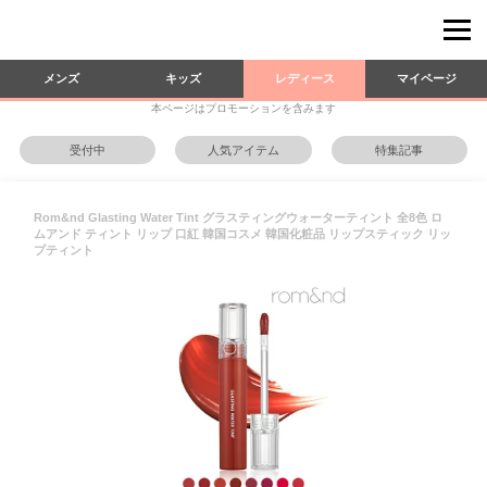
メンズ
キッズ
レディース
マイページ
本ページはプロモーションを含みます
受付中
人気アイテム
特集記事
Rom&nd Glasting Water Tint グラスティングウォーターティント 全8色 ロ
ムアンド ティント リップ 口紅 韓国コスメ 韓国化粧品 リップスティック リッ
プティント