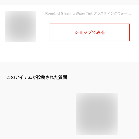
Rom&nd Glasting Water Tint グラスティングウォーターティント 全8色 ロムアンド ティント リップ 口紅 韓国コスメ 韓国化粧品 リップスティック リップティント
ショップでみる
このアイテムが投稿された質問