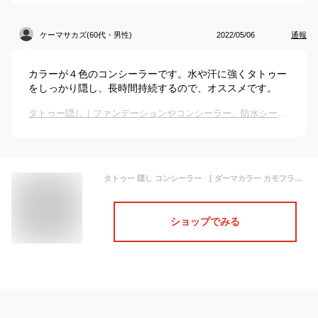
ケーマサカズ(60代・男性)
2022/05/06
通報
カラーが４色のコンシーラーです。水や汗に強くタトゥー
をしっかり隠し、長時間持続するので、オススメです。
タトゥー隠し｜ファンデーションやコンシーラー、防水シールなど人気のおすすめは？
タトゥー 隠し コンシーラー [ ダーマカラー カモフラージュ パーフェクト コンシーラー ] ダーマカラーコンシーラー オレンジ 入れ墨 シミ アザ 刺青隠し くま 温泉,プール,海水浴 タトゥー カバー ソバカス tattoo クリオラン メール便 送料無料 仕事 綺麗 隠す 消す
ショップでみる