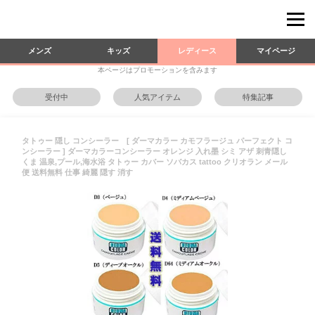
メンズ
キッズ
レディース
マイページ
本ページはプロモーションを含みます
受付中
人気アイテム
特集記事
タトゥー 隠し コンシーラー [ ダーマカラー カモフラージュ パーフェクト コ
ンシーラー ] ダーマカラーコンシーラー オレンジ 入れ墨 シミ アザ 刺青隠し
くま 温泉,プール,海水浴 タトゥー カバー ソバカス tattoo クリオラン メール
便 送料無料 仕事 綺麗 隠す 消す