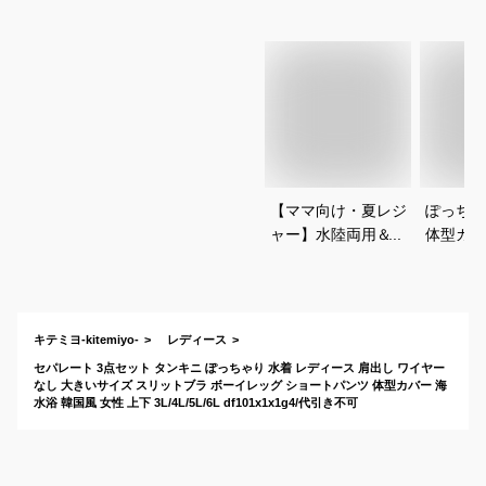
【ママ向け・夏レジ
ぽっちゃ
ャー】水陸両用＆体
体型カバ
型カバーできる水着
ワンピー
（韓国風など）を教
気スイム
えて！
すすめは
キテミヨ-kitemiyo-
レディース
セパレート 3点セット タンキニ ぽっちゃり 水着 レディース 肩出し ワイヤー
なし 大きいサイズ スリットブラ ボーイレッグ ショートパンツ 体型カバー 海
水浴 韓国風 女性 上下 3L/4L/5L/6L df101x1x1g4/代引き不可