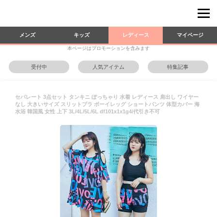
メンズ
キッズ
レディース
マイページ
本ページはプロモーションを含みます
受付中
人気アイテム
特集記事
セパレート 3点セット タンキニ ぽっちゃり 水着 レディース 肩出し ワイヤー
なし 大きいサイズ スリットブラ ボーイレッグ ショートパンツ 体型カバー 海
水浴 韓国風 女性 上下 3L/4L/5L/6L df101x1x1g4/代引き不可