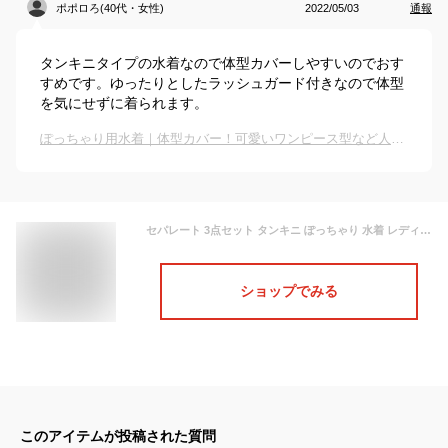
ポポロろ(40代・女性)
2022/05/03
通報
タンキニタイプの水着なので体型カバーしやすいのでおす
すめです。ゆったりとしたラッシュガード付きなので体型
を気にせずに着られます。
ぽっちゃり用水着｜体型カバー！可愛いワンピース型など人気スイムウェアのおすすめは？
セパレート 3点セット タンキニ ぽっちゃり 水着 レディース 肩出し ワイヤーなし 大きいサイズ スリットブラ ボーイレッグ ショートパンツ 体型カバー 海水浴 韓国風 女性 上下 3L/4L/5L/6L df101x1x1g4/代引き不可
ショップでみる
このアイテムが投稿された質問