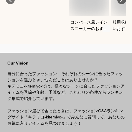
コンバース風レイン
服用収納
スニーカーのおすす
いおすす
めは？
Our Vision
自分に合ったファッション、それぞれのシーンに合ったファッ
ションを選ぶとき、悩んだことはありませんか？
キテミヨ-kitemiyo-では、様々なシーンに合ったファッションア
イテムを季節や年齢、予算など、こだわりの条件からランキン
グ形式で紹介しています。
ファッション選びで困ったときは、ファッションQ&Aランキン
グサイト「キテミヨ-kitemiyo-」でみんなに質問して、あなたの
お気に入りアイテムを見つけましょう！