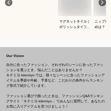
マグネットネイル｜
ニップレ
ポリッシュタイプで
めは？
おすすめは？
Our Vision
自分に合ったファッション、それぞれのシーンに合ったファッ
ションを選ぶとき、悩んだことはありませんか？
キテミヨ-kitemiyo-では、様々なシーンに合ったファッションア
イテムを季節や年齢、予算など、こだわりの条件からランキン
グ形式で紹介しています。
ファッション選びで困ったときは、ファッションQ&Aランキン
グサイト「キテミヨ-kitemiyo-」でみんなに質問して、あなたの
お気に入りアイテムを見つけましょう！