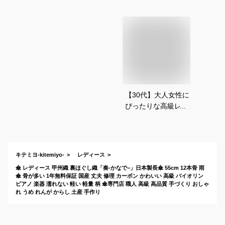
【30代】大人女性に
ぴったりな高級レデ
ィース傘おすすめ
は？
キテミヨ-kitemiyo-
レディース
傘 レディース 甲州織 裏ほぐし織「奏‐かなで−」日本製長傘 55cm 12本骨 雨
傘 骨が多い 1年無料保証 国産 丈夫 修理 カーボン かわいい 高級 バイオリン
ピアノ 楽器 濡れない 軽い 軽量 柄 傘専門店 職人 高級 高品質 手づくり おしゃ
れ うめ れんが からし 土産 手作り