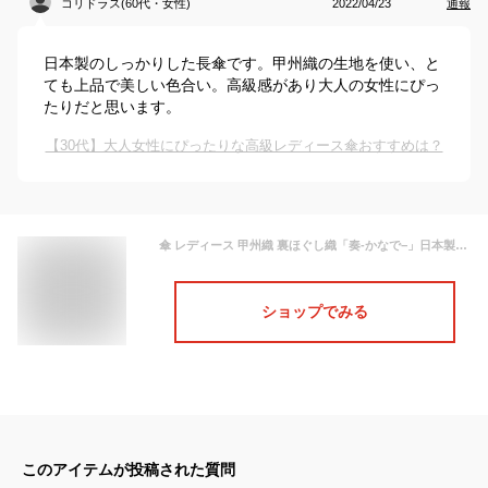
コリドラス(60代・女性)
2022/04/23
通報
日本製のしっかりした長傘です。甲州織の生地を使い、と
ても上品で美しい色合い。高級感があり大人の女性にぴっ
たりだと思います。
【30代】大人女性にぴったりな高級レディース傘おすすめは？
傘 レディース 甲州織 裏ほぐし織「奏‐かなで−」日本製長傘 55cm 12本骨 雨傘 骨が多い 1年無料保証 国産 丈夫 修理 カーボン かわいい 高級 バイオリン ピアノ 楽器 濡れない 軽い 軽量 柄 傘専門店 職人 高級 高品質 手づくり おしゃれ うめ れんが からし 土産 手作り
ショップでみる
このアイテムが投稿された質問