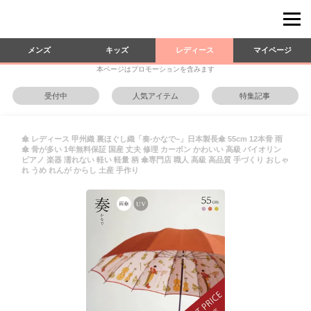
メンズ
キッズ
レディース
マイページ
本ページはプロモーションを含みます
受付中
人気アイテム
特集記事
傘 レディース 甲州織 裏ほぐし織「奏‐かなで−」日本製長傘 55cm 12本骨 雨
傘 骨が多い 1年無料保証 国産 丈夫 修理 カーボン かわいい 高級 バイオリン
ピアノ 楽器 濡れない 軽い 軽量 柄 傘専門店 職人 高級 高品質 手づくり おしゃ
れ うめ れんが からし 土産 手作り