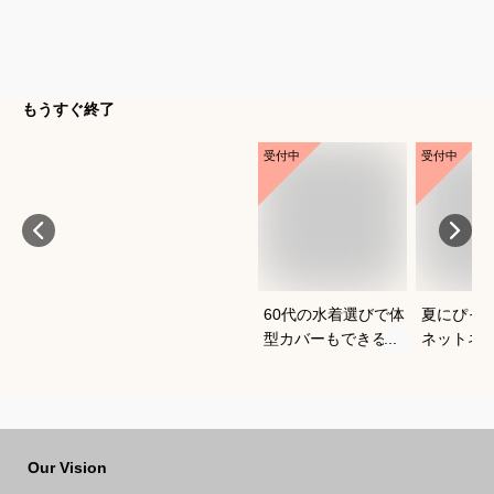
もうすぐ終了
受付中
受付中
60代の水着選びで体
夏にぴっ
型カバーもできるお
ネットネ
すすめは？
すめは？
Our Vision