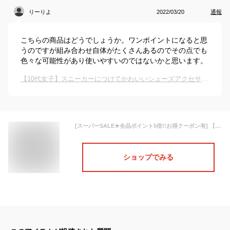
りーりよ
2022/03/20
通報
こちらの商品はどうでしょうか。ワンポイントになると思
うのですが組み合わせ自体がたくさんあるのでその点でも
色々な可能性があり使いやすいのではないかと思います。
【10代女子】スニーカーにつけてかわいいシューズアクセサリーは？
[スーパーSALE★全品ポイント5倍!!お得クーポン有] 【楽天ランキング1位】スニーカー用 シューズチャーム 6type ジュエリー シンプル カジュアル goods アウトドア 靴 小物 アレンジ チャーム アクセサリー かわいい おしゃれ デイジーストア
ショップでみる