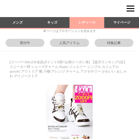
メンズ
キッズ
レディース
マイページ
本ページはプロモーションを含みます
受付中
人気アイテム
特集記事
[スーパーSALE★全品ポイント5倍!!お得クーポン有] 【楽天ランキング1位】
スニーカー用 シューズチャーム 6type ジュエリー シンプル カジュアル
goods アウトドア 靴 小物 アレンジ チャーム アクセサリー かわいい おしゃ
れ デイジーストア