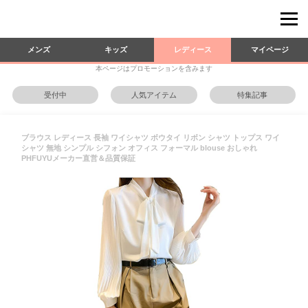
メンズ
キッズ
レディース
マイページ
本ページはプロモーションを含みます
受付中
人気アイテム
特集記事
ブラウス レディース 長袖 ワイシャツ ボウタイ リボン シャツ トップス ワイ
シャツ 無地 シンプル シフォン オフィス フォーマル blouse おしゃれ
PHFUYUメーカー直営＆品質保証