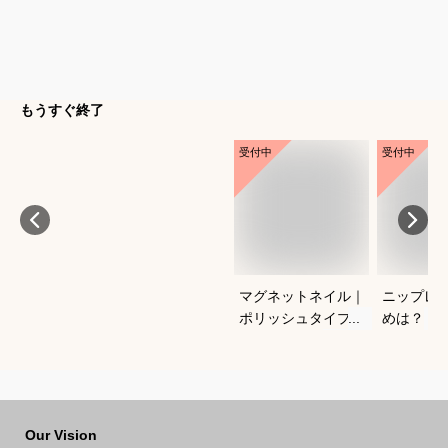
もうすぐ終了
受付中
受付中
マグネットネイル｜
ニップレ
ポリッシュタイプで
めは？
おすすめは？
Our Vision