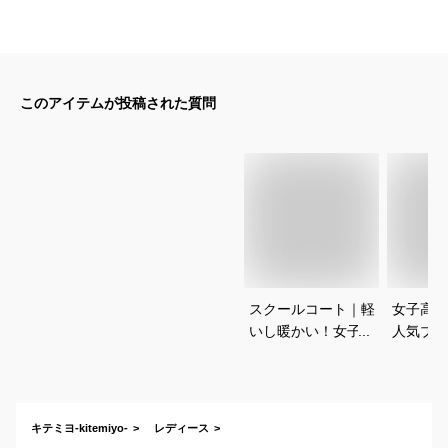
このアイテムが投稿された質問
スクールコート｜軽
女子高校
いし暖かい！女子中
人気ブラ
学生向けおしゃれな
ダッフル
通学アウターのおす
の通学用
すめは？
おすすめ
キテミヨ-kitemiyo-
レディース