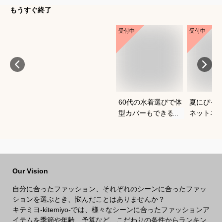
もうすぐ終了
受付中
受付中
60代の水着選びで体
夏にぴっ
型カバーもできるお
ネットネ
すすめは？
すめは？
Our Vision
自分に合ったファッション、それぞれのシーンに合ったファッ
ションを選ぶとき、悩んだことはありませんか？
キテミヨ-kitemiyo-では、様々なシーンに合ったファッションア
イテムを季節や年齢、予算など、こだわりの条件からランキン