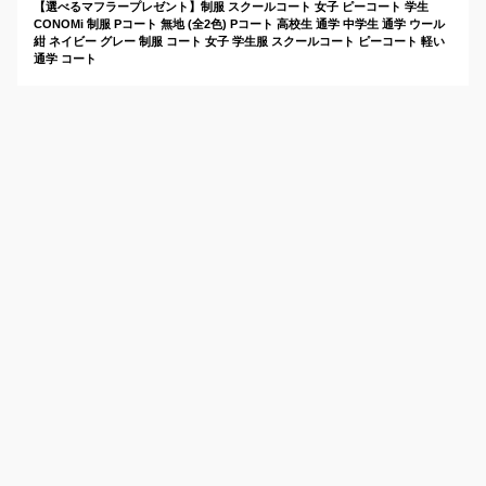
【選べるマフラープレゼント】制服 スクールコート 女子 ピーコート 学生
CONOMi 制服 Pコート 無地 (全2色) Pコート 高校生 通学 中学生 通学 ウール
紺 ネイビー グレー 制服 コート 女子 学生服 スクールコート ピーコート 軽い
通学 コート