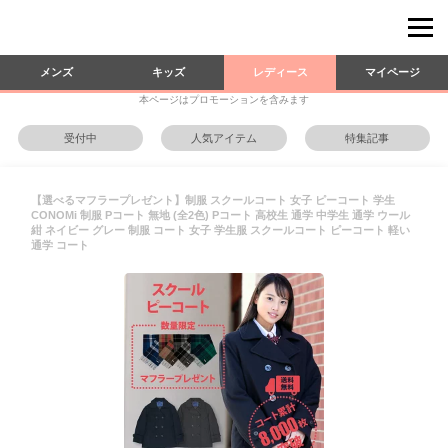
メンズ
キッズ
レディース
マイページ
本ページはプロモーションを含みます
受付中
人気アイテム
特集記事
【選べるマフラープレゼント】制服 スクールコート 女子 ピーコート 学生
CONOMi 制服 Pコート 無地 (全2色) Pコート 高校生 通学 中学生 通学 ウール
紺 ネイビー グレー 制服 コート 女子 学生服 スクールコート ピーコート 軽い
通学 コート