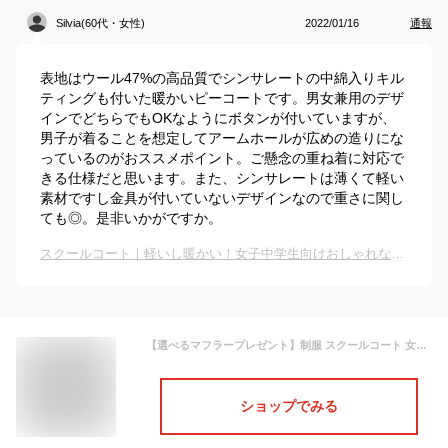
Silvia(60代・女性)
2022/01/16
通報
表地はウール47%の高品質でシンサレートの中綿入りキル
ティングも付いた暖かいピーコートです。男女兼用のデザ
インでどちらでもOKなようにボタンが付いていますが、
男子が着ることを想定してアームホールが広めの造りにな
っているのがおススメポイント。ご懸念の重ね着に対応で
きる仕様だと思います。また、シンサレートは薄くて軽い
素材ですし金具が付いていないデザインなので重さに関し
ても◎。是非いかがですか。
スクールコート｜軽いし暖かい！女子中学生向けおしゃれな通学アウターのおすすめは？
【選べるマフラープレゼント】制服 スクールコート 女子 ピーコート 学生 CONOMi 制服 Pコート 無地 (全2色) Pコート 高校生 通学 中学生 通学 ウール 紺 ネイビー グレー 制服 コート 女子 学生服 スクールコート ピーコート 軽い 通学 コート
ショップでみる