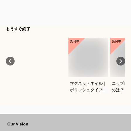
もうすぐ終了
受付中
受付中
マグネットネイル｜
ニップレ
ポリッシュタイプで
めは？
おすすめは？
Our Vision