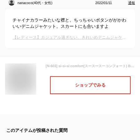
nanacoco(40代・女性)
2022/01/11
通報
チャイナカラーみたいな襟と、ちっちゃいボタンががかわ
いいデニムジャケット。スカートにも合いますよ
【レディース】カジュアル過ぎない、きれいめデニムジャケット（ショート丈）を教えて！
[N-603] si-si-si comfort(スースースーコンフォート) BASIC DENIM JACKET スタンドカラーベーシックデニムジャケット/ONEWASH レディース 春秋冬 アウター ネイビー 紺 ノーカラー カジュアル 30代 40代 50代 ショート丈 人気 WOODY HOUSE ウッディーハウス S M L
ショップでみる
このアイテムが投稿された質問