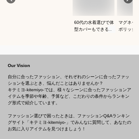
60代の水着選びで体
マグネッ
型カバーもできるお
ポリッシ
すすめは？
おすすめ
Our Vision
自分に合ったファッション、それぞれのシーンに合ったファッ
ションを選ぶとき、悩んだことはありませんか？
キテミヨ-kitemiyo-では、様々なシーンに合ったファッションア
イテムを季節や年齢、予算など、こだわりの条件からランキン
グ形式で紹介しています。
ファッション選びで困ったときは、ファッションQ&Aランキン
グサイト「キテミヨ-kitemiyo-」でみんなに質問して、あなたの
お気に入りアイテムを見つけましょう！