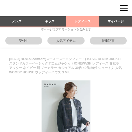
メンズ
キッズ
レディース
マイページ
本ページはプロモーションを含みます
受付中
人気アイテム
特集記事
[N-603] si-si-si comfort(スースースーコンフォート) BASIC DENIM JACKET
スタンドカラーベーシックデニムジャケット/ONEWASH レディース 春秋冬
アウター ネイビー 紺 ノーカラー カジュアル 30代 40代 50代 ショート丈 人気
WOODY HOUSE ウッディーハウス S M L