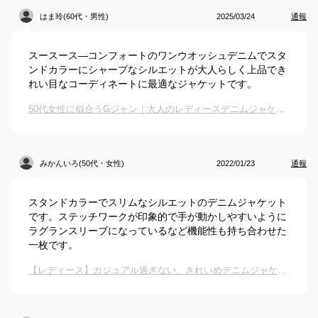
はま玲(60代・男性)
2025/03/24
通報
スースース―コンフォートのワンウオッシュデニムでスタ
ンドカラーにシャープなシルエットが大人らしく上品でき
れい目なコーディネートに最適なジャケットです。
50代女性に似合うGジャン｜大人のレディースデニムジャケットのおすすめは？
みかんいろ(50代・女性)
2022/01/23
通報
スタンドカラーでスリムなシルエットのデニムジャケット
です。ステッチワークが印象的で手が動かしやすいように
ラグランスリーブになっているなど機能性も持ち合わせた
一枚です。
【レディース】カジュアル過ぎない、きれいめデニムジャケット（ショート丈）を教えて！