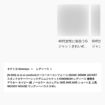
40代女性に似合うG
50代女
ジャン｜きれいめデ
ジャン｜
ザインのレディース
ィースデ
デニムジャケットの
ットのお
おすすめは？
キテミヨ-kitemiyo-
レディース
[N-603] si-si-si comfort(スースースーコンフォート) BASIC DENIM JACKET
スタンドカラーベーシックデニムジャケット/ONEWASH レディース 春秋冬
アウター ネイビー 紺 ノーカラー カジュアル 30代 40代 50代 ショート丈 人気
WOODY HOUSE ウッディーハウス S M L