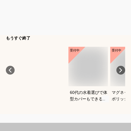
もうすぐ終了
受付中
受付中
60代の水着選びで体
マグネッ
型カバーもできるお
ポリッシ
すすめは？
おすすめ