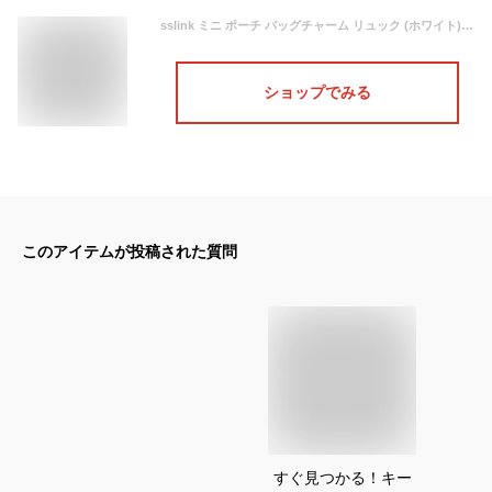
sslink ミニ ポーチ バッグチャーム リュック (ホワイト) キーホルダー バッグ チャーム コスメポーチ コインケース 小銭入れ 小物入れ 財布 PUレザー 合皮 タッセル アクセサリー キーリング キーチャーム バック パース
ショップでみる
このアイテムが投稿された質問
すぐ見つかる！キー