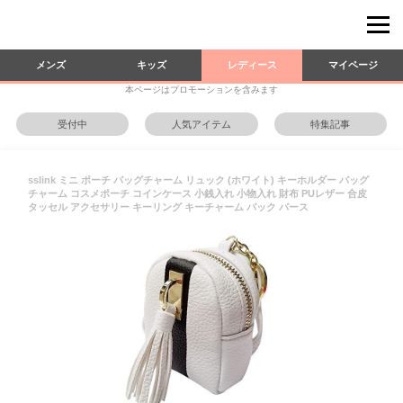
メンズ
キッズ
レディース
マイページ
本ページはプロモーションを含みます
受付中
人気アイテム
特集記事
sslink ミニ ポーチ バッグチャーム リュック (ホワイト) キーホルダー バッグ
チャーム コスメポーチ コインケース 小銭入れ 小物入れ 財布 PUレザー 合皮
タッセル アクセサリー キーリング キーチャーム バック パース