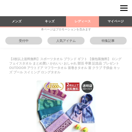
メンズ
キッズ
レディース
マイページ
本ページはプロモーションを含みます
受付中
人気アイテム
特集記事
【2枚以上送料無料】スポーツタオル ブランド ギフト 【個包装無料】 ロング
フェイスタオル まとめ買い かわいい おしゃれ 部活 卒業 記念品 プレゼント
OUTDOOR アウトドア マフラータオル 首巻きタオル 首 クラブ 子供会 キッ
ズ プール スイミング ロングタオル