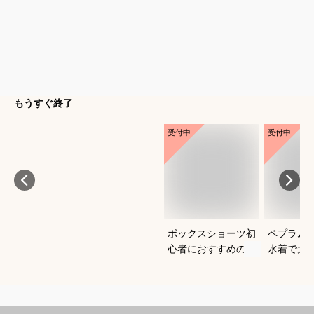
もうすぐ終了
受付中
受付中
ボックスショーツ初
ペプラム
心者におすすめの人
水着で大
気モデルを教えてく
えるおす
ださい
てくださ