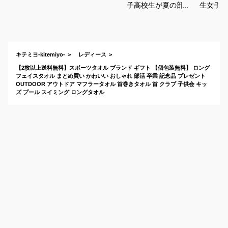
子高校生が夏の部活
生女子に
に使うスポーツタオ
ゃれな色
ルのおすすめは？
いいスポ
でおすす
キテミヨ-kitemiyo-
レディース
【2枚以上送料無料】スポーツタオル ブランド ギフト 【個包装無料】 ロング
フェイスタオル まとめ買い かわいい おしゃれ 部活 卒業 記念品 プレゼント
OUTDOOR アウトドア マフラータオル 首巻きタオル 首 クラブ 子供会 キッ
ズ プール スイミング ロングタオル