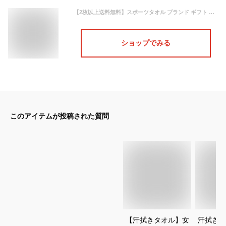
【2枚以上送料無料】スポーツタオル ブランド ギフト 【個包装無料】 ロング フェイスタオル まとめ買い かわいい おしゃれ 部活 卒業 記念品 プレゼント OUTDOOR アウトドア マフラータオル 首巻きタオル 首 クラブ 子供会 キッズ プール スイミング ロングタオル
ショップでみる
このアイテムが投稿された質問
【汗拭きタオル】女
汗拭きタ