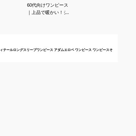
60代向けワンピース
｜上品で暖かい！シニ
ア女性に人気の冬用ワ
ンピースのおすすめ
は？
】ボタンディテールロングスリーブワンピース アダムエロペ ワンピース ワンピースそ