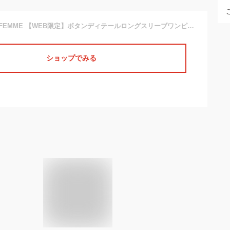
ADAM ET ROPE’ FEMME 【WEB限定】ボタンディテールロングスリーブワンピース アダムエロペ ワンピース ワンピースその他 グレー ブラック パープル【送料無料】
ショップでみる