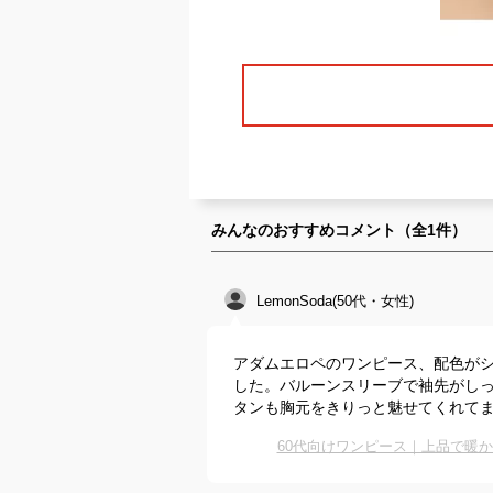
みんなのおすすめコメント（全
1
件）
LemonSoda(50代・女性)
アダムエロペのワンピース、配色が
した。バルーンスリーブで袖先がし
タンも胸元をきりっと魅せてくれて
60代向けワンピース｜上品で暖