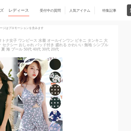
ズ
レディース
受付中の質問
人気アイテム
特集記事
ージはプロモーションを含みます
オトナ女子 ワンピース 水着 オールインワン ビキニ タンキニ 大
 セクシー おしゃれ パッド付き 盛れる かわいい 無地 シンプル
夏 海 プール 50代 40代 30代 20代