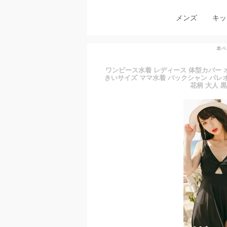
メンズ
キッ
本ペ
ワンピース水着 レディース 体型カバー 
きいサイズ ママ水着 バックシャン パレオ
花柄 大人 黒 