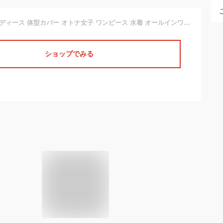
ワンピース水着 レディース 体型カバー オトナ女子 ワンピース 水着 オールインワン ビキニ タンキニ 大きいサイズ ママ水着 バックシャン パレオ セクシー おしゃれ パッド付き 盛れる かわいい 無地 シンプル 花柄 大人 黒 夏 海 プール 50代 40代 30代 20代
ショップでみる