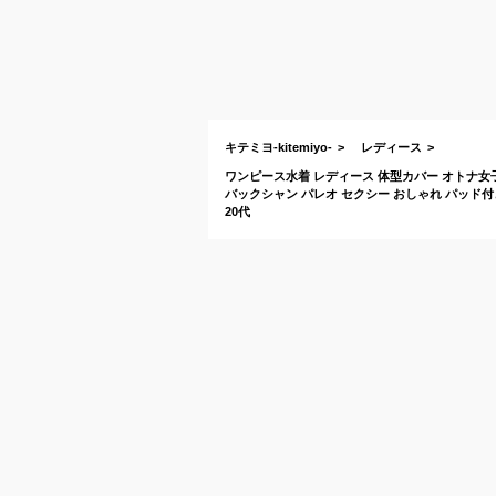
キテミヨ-kitemiyo-
レディース
ワンピース水着 レディース 体型カバー オトナ女子
バックシャン パレオ セクシー おしゃれ パッド付き 盛
20代