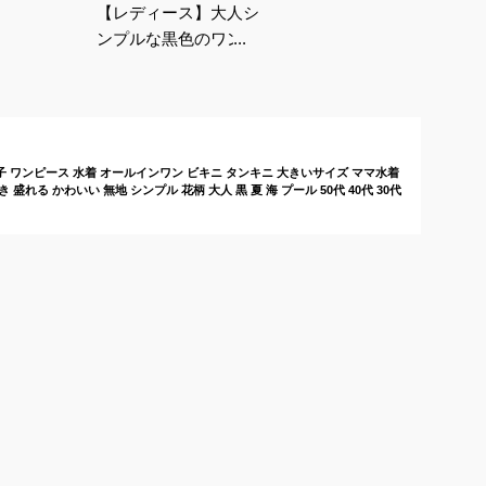
【レディース】大人シ
ンプルな黒色のワンピ
ース水着のおすすめは
どれですか？
 ワンピース 水着 オールインワン ビキニ タンキニ 大きいサイズ ママ水着
れる かわいい 無地 シンプル 花柄 大人 黒 夏 海 プール 50代 40代 30代